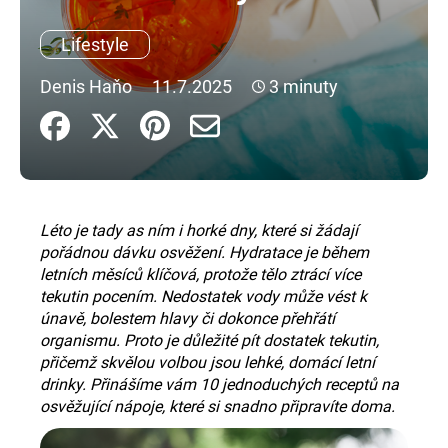
a
Lifestyle
j
í
Denis Haňo
11.7.2025
3 minuty
t
?
Léto je tady as ním i horké dny, které si žádají
HLEDAT
pořádnou dávku osvěžení. Hydratace je během
letních měsíců klíčová, protože tělo ztrácí více
tekutin pocením. Nedostatek vody může vést k
D
únavě, bolestem hlavy či dokonce přehřátí
o
organismu. Proto je důležité pít dostatek tekutin,
p
přičemž skvělou volbou jsou lehké, domácí letní
o
drinky. Přinášíme vám 10 jednoduchých receptů na
r
osvěžující nápoje, které si snadno připravíte doma.
u