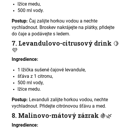
lžíce medu,
500 ml vody.
Postup:
Čaj zalijte horkou vodou a nechte
vychladnout. Broskev nakrájejte na plátky, přidejte
do čaje a podávejte s ledem
.
7. Levandulovo-citrusový drink
🍋
💜
Ingredience:
1 lžička sušené čajové levandule,
šťáva z 1 citronu,
500 ml vody,
lžíce medu.
Postup:
Levanduli zalijte horkou vodou, nechte
vychladnout. Přidejte citrónovou šťávu a med
.
8. Malinovo-mátový zázrak
🍇🌿
Ingredience: