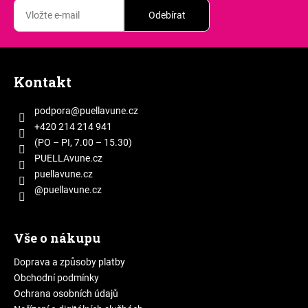
Odebírat
Z
á
Kontakt
p
a
podpora
@
puellavune.cz
t
+420 214 214 941
í
(PO – PI, 7.00 – 15.30)
PUELLAvune.cz
puellavune.cz
@puellavune.cz
Vše o nákupu
Doprava a způsoby platby
Obchodní podmínky
Ochrana osobních údajů