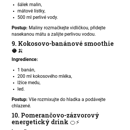
šálek malin,
mátové lístky,
500 ml perlivé vody.
Postup:
Maliny rozmačkejte vidličkou, přidejte
nasekanou mátu a zalijte perlivou vodou
.
9. Kokosovo-banánové smoothie
🥥🍌
Ingredience:
1 banán,
200 ml kokosového mléka,
lžíce medu,
led.
Postup:
Vše rozmixujte do hladka a podávejte
chlazené
.
10. Pomerančovo-zázvorový
energetický drink
🍊⚡