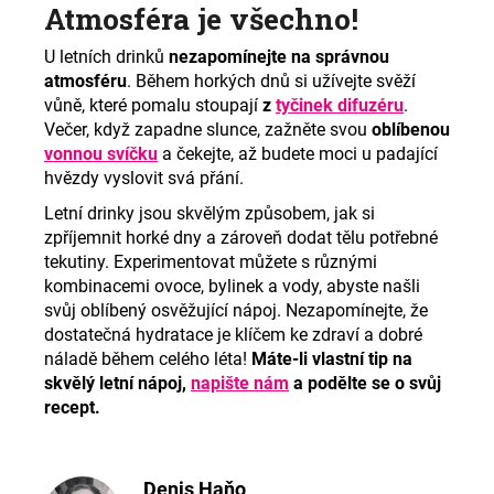
Atmosféra je všechno!
U letních drinků
nezapomínejte na správnou
atmosféru
. Během horkých dnů si užívejte svěží
vůně, které pomalu stoupají
z
tyčinek difuzéru
.
Večer, když zapadne slunce, zažněte svou
oblíbenou
vonnou svíčku
a čekejte, až budete moci u padající
hvězdy vyslovit svá přání.
Letní drinky jsou skvělým způsobem, jak si
zpříjemnit horké dny a zároveň dodat tělu potřebné
tekutiny. Experimentovat můžete s různými
kombinacemi ovoce, bylinek a vody, abyste našli
svůj oblíbený osvěžující nápoj. Nezapomínejte, že
dostatečná hydratace je klíčem ke zdraví a dobré
náladě během celého léta!
Máte-li vlastní tip na
skvělý letní nápoj,
napište nám
a podělte se o svůj
recept.
Denis Haňo