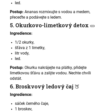
led.
Postup:
Ananas rozmixujte s vodou a medem,
přeceďte a podávejte s ledem
.
5. Okurkovo-limetkový detox
🥒
Ingredience:
1/2 okurky,
šťáva z 1 limetky,
litr vody,
led.
Postup:
Okurku nakrájejte na plátky, přidejte
limetkovou šťávu a zalijte vodou. Nechte chvíli
odstát
.
6. Broskvový ledový čaj
🍑
Ingredience:
sáček černého čaje,
1 broskev,