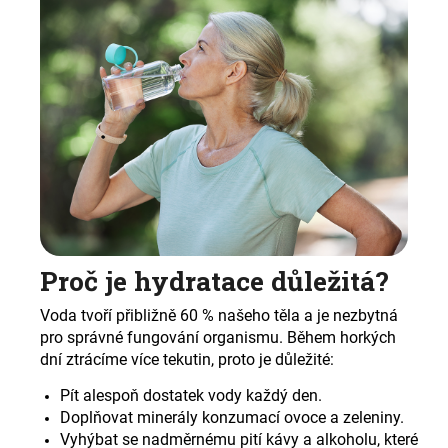
č
u
j
e
m
e
Proč je hydratace důležitá?
Voda tvoří přibližně 60 % našeho těla a je nezbytná
pro správné fungování organismu. Během horkých
dní ztrácíme více tekutin, proto je důležité:
Pít alespoň dostatek vody každý den.
Doplňovat minerály konzumací ovoce a zeleniny.
Vyhýbat se nadměrnému pití kávy a alkoholu, které