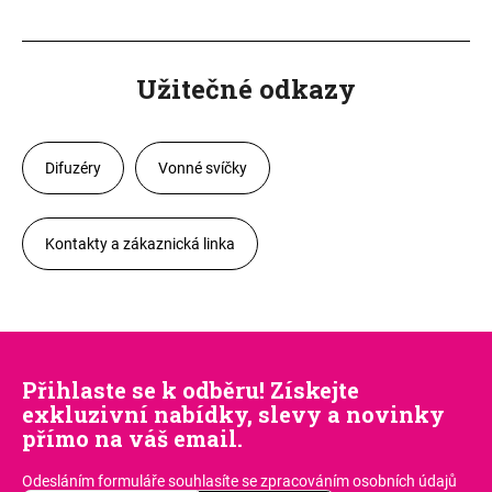
Užitečné odkazy
Difuzéry
Vonné svíčky
Kontakty a zákaznická linka
Přihlaste se k odběru! Získejte
exkluzivní nabídky, slevy a novinky
přímo na váš email.
Odesláním formuláře souhlasíte
se zpracováním osobních údajů