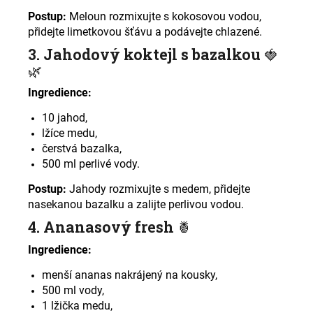
Postup:
Meloun rozmixujte s kokosovou vodou,
přidejte limetkovou šťávu a podávejte chlazené
.
3. Jahodový koktejl s bazalkou
🍓
🌿
Ingredience:
10 jahod,
lžíce medu,
čerstvá bazalka,
500 ml perlivé vody.
Postup:
Jahody rozmixujte s medem, přidejte
nasekanou bazalku a zalijte perlivou vodou
.
4. Ananasový fresh
🍍
Ingredience:
menší ananas nakrájený na kousky,
500 ml vody,
1 lžička medu,