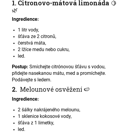
1. Citronovo-mátová limonáda
🍋
🌿
Ingredience:
1 litr vody,
šťáva ze 2 citronů,
čerstvá máta,
2 lžíce medu nebo cukru,
led.
Postup:
Smíchejte citrónovou šťávu s vodou,
přidejte nasekanou mátu, med a promíchejte.
Podávejte s ledem
.
2.
Melounové osvěžení
🍉
Ingredience:
2 šálky nakrájeného melounu,
1 sklenice kokosové vody,
šťáva z 1 limetky,
led.