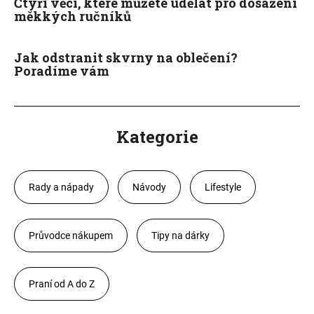
Čtyři věci, které můžete udělat pro dosažení
měkkých ručníků
Jak odstranit skvrny na oblečení?
Poradíme vám
Kategorie
Rady a nápady
Návody
Lifestyle
Průvodce nákupem
Tipy na dárky
Praní od A do Z