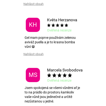
v
Nahlásit obsah
k
y
v
Květa Herzanova
ý
KH
p
Ověřená recenze
i
s
Gel mam poprve používám zelenou
u
aviváž puella a je to krasna bomba
vůní 😁
Nahlásit obsah
Marcela Svobodova
MS
Ověřená recenze
Jsem spokojená se všemi vůněmi ať je
to na prádlo do prostoru kamkoliv
vaše vůně jsou jedinečné a určitě
nezůstanou u jedné.