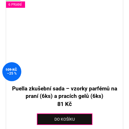
6 PRANÍ
109 KČ
–25 %
Puella zkušební sada – vzorky parfémů na
praní (6ks) a pracích gelů (6ks)
81 Kč
DO KOŠÍKU