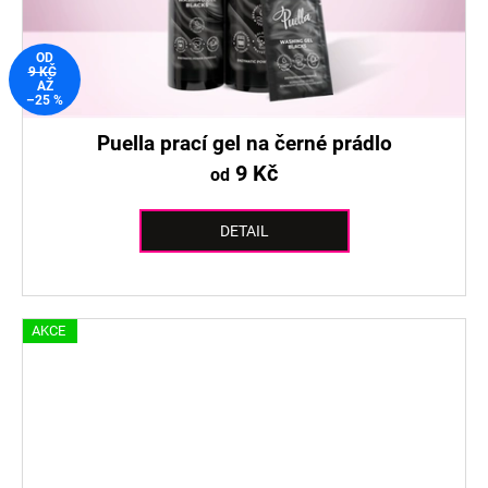
OD
9 KČ
AŽ
–25 %
Puella prací gel na černé prádlo
9 Kč
od
DETAIL
AKCE