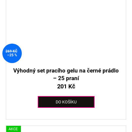
269 KČ
–25 %
Výhodný set pracího gelu na černé prádlo
– 25 praní
201 Kč
DO KOŠÍKU
AKCE