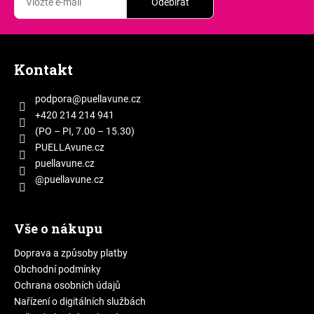
Odebírat
Z
á
Kontakt
p
a
podpora
@
puellavune.cz
t
+420 214 214 941
í
(PO – PI, 7.00 – 15.30)
PUELLAvune.cz
puellavune.cz
@puellavune.cz
Vše o nákupu
Doprava a způsoby platby
Obchodní podmínky
Ochrana osobních údajů
Nařízení o digitálních službách