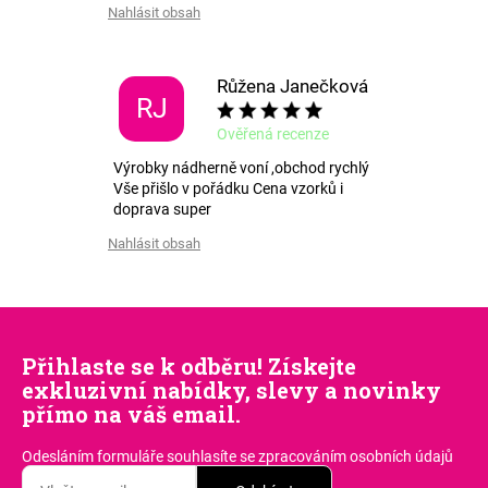
Nahlásit obsah
Růžena Janečková
RJ
Ověřená recenze
Výrobky nádherně voní ,obchod rychlý
Vše přišlo v pořádku Cena vzorků i
doprava super
Nahlásit obsah
Přihlaste se k odběru! Získejte
exkluzivní nabídky, slevy a novinky
přímo na váš email.
Odesláním formuláře souhlasíte
se zpracováním osobních údajů