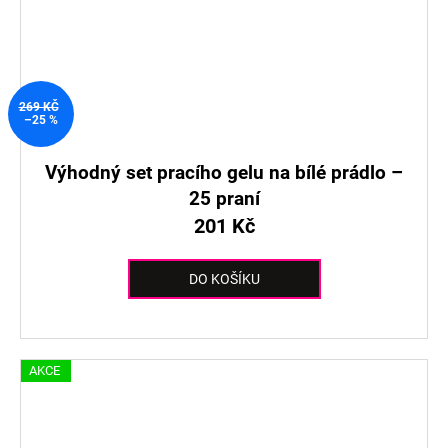
269 KČ
–25 %
Výhodný set pracího gelu na bílé prádlo –
25 praní
201 Kč
DO KOŠÍKU
AKCE