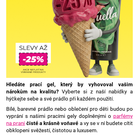
a
j
í
t
?
HLEDAT
Hledáte prací gel, který by vyhovoval vašim
nárokům na kvalitu?
Vyberte si z naší nabídky a
D
hýčkejte sebe a své prádlo při každém použití.
o
Bílé, barevné prádlo nebo oblečení pro děti budou po
p
vyprání s našimi pracími gely doplněnými o
parfémy
o
na praní
čisté a krásně voňavé
a vy se v ní budete cítit
r
obklopeni svěžestí, čistotou a luxusem.
u