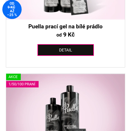
OD
9 KČ
AŽ
–25 %
Puella prací gel na bílé prádlo
9 Kč
od
DETAIL
AKCE
1/50/100 PRANÍ