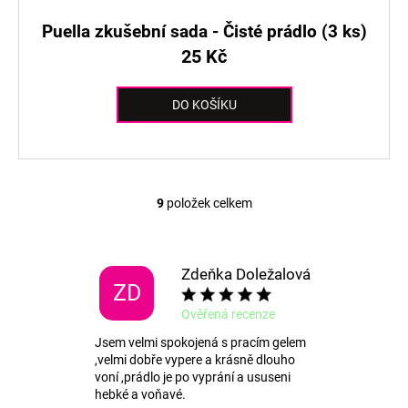
Puella zkušební sada - Čisté prádlo (3 ks)
25 Kč
DO KOŠÍKU
9
položek celkem
O
v
l
á
Zdeňka Doležalová
ZD
d
a
Ověřená recenze
c
Jsem velmi spokojená s pracím gelem
í
,velmi dobře vypere a krásně dlouho
p
voní ,prádlo je po vyprání a ususeni
r
hebké a voňavé.