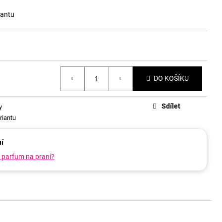
iantu
DO KOŠÍKU
Sdílet
y
riantu
í
a parfum na praní?