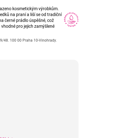
yhrazeno kosmetickým výrobkům.
dků na praní a liší se od tradiční
na černé prádlo úspěšné, což
a vhodné pro jejich zamýšlené
 49/48. 100 00 Praha 10-Vinohrady.