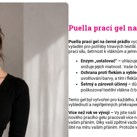
Puella prací gel n
Puella prací gel na černé prádlo
vyc
vyladěn pro potřeby tmavých textil
prací sílu, šetrnost k vláknům a jemn
Enzym „ustalovač“
–
uhlazuje
snižuje jejich matnost. Vaše č
Ochrana proti flekům a vyble
uvolňování barvy, a tím i fle
Šetrný a zároveň účinný –
dů
poškozoval textilní vlákna či 
Tento gel byl vytvořen pro každého, 
vyblednutí a nepříjemných překvapen
Více než rok ve vývoji –
Vy jste naší
nového pracího gelu pracovali více ne
vašim přáním. Díky vaší zpětné vazbě 
šité na míru vašim přáním. Protože v