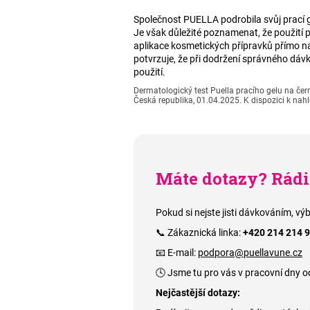
Společnost PUELLA podrobila svůj prací 
Je však důležité poznamenat, že použití pr
aplikace kosmetických přípravků přímo na
potvrzuje, že při dodržení správného dáv
použití.
Dermatologický test Puella pracího gelu na čer
Česká republika, 01.04.2025. K dispozici k nah
Máte dotazy? Rád
Pokud si nejste jisti dávkováním, v
📞 Zákaznická linka:
+420 214 214 
📧 E-mail:
podpora@puellavune.cz
🕓 Jsme tu pro vás v pracovní dny o
Nejčastější dotazy: