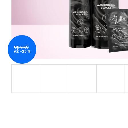
OD 9 KČ
AŽ –25 %