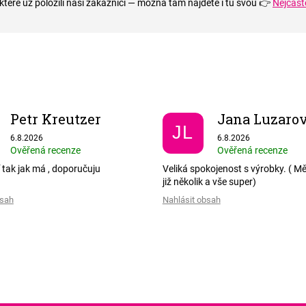
které už položili naši zákazníci — možná tam najdete i tu svou 👉
Nejčast
Petr Kreutzer
Jana Luzaro
JL
Hodnocení obchodu je 5 z 5 hvězdiček.
Hodnocení obchodu je
6.8.2026
6.8.2026
Ověřená recenze
Ověřená recenze
 tak jak má , doporučuju
Veliká spokojenost s výrobky. ( M
již několik a vše super)
bsah
Nahlásit obsah