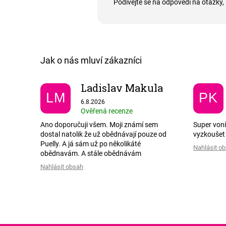
Podívejte se na odpovědi na otázky, 
Ladislav Makula
LM
PK
Hodnocení obchodu je 5 z 5 hvězdiček.
6.8.2026
Ověřená recenze
Ano doporučuji všem. Moji známí sem
Super voní
dostal natolik že už obědnávají pouze od
vyzkoušet
Puelly. A já sám už po několikáté
Nahlásit o
obědnavám. A stále obědnávám
Nahlásit obsah