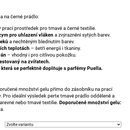
la na černé prádlo:
ý
prací prostředek pro tmavé a černé textilie.
zym pro uhlazení vláken
a zvýraznění sytých barev.
leků
a nechtěným blednutím barev.
žších teplotách
– šetří energii i tkaniny.
ván
– vhodný i pro citlivou pokožku.
estovaný na zvířatech.
 která se perfektně doplňuje s parfémy Puella.
oručené množství gelu přímo do zásobníku na prací
Pro ideální výsledek perte tmavé prádlo odděleně a
arevné nebo tmavé textilie.
Doporučené množství gelu:
a.