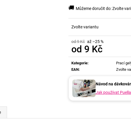
🚚
Můžeme doručit do:
Zvolte var
Zvolte variantu
od 9 Kč
až –25 %
od
9 Kč
Měrná
cena:
Kategorie
:
Prací gel
EAN
:
Zvolte va
Návod na dávkován
Jak používat Puell
e