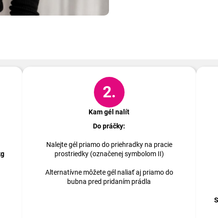
Ako na to?
2.
Kam gél nalít
Do práčky:
Nalejte gél priamo do priehradky na pracie
kg
prostriedky (označenej symbolom II)
Alternatívne môžete gél naliať aj priamo do
bubna pred pridaním prádla
S