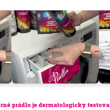
Chcete vedieť viac? Pozrite si našu podstránku
Návody
.
černé prádlo je dermatologicky testov