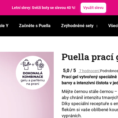
Letní slevy: Svěží boty se slevou 40 %!
Využít slevu
ble Y
Začněte s Puella
Zvýhodněné sety
Všec
Co potřebujete najít?
HLEDAT
Puella prací 
Průměrné
5,0 / 5
7 hodnocení
Podrobnos
Doporučujeme
hodnocení
Prací gel vytvořený speciáln
produktu
barvy a intenzivní čistota v j
je
5,0
Mějte černou stále černou – 
z
aby chránil intenzitu tmavých
5
Díky speciální receptuře s 
hvězdiček.
flekům si vaše oblíbené kous
vypráních.