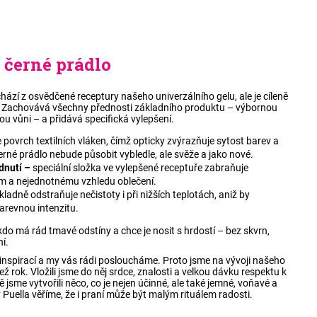
a černé prádlo
hází z osvědčené receptury našeho univerzálního gelu, ale je cíleně
ií. Zachovává všechny přednosti základního produktu – výbornou
ou vůni – a přidává specifická vylepšení.
 povrch textilních vláken, čímž opticky zvýrazňuje sytost barev a
erné prádlo nebude působit vybledle, ale svěže a jako nové.
dnutí –
speciální složka ve vylepšené receptuře zabraňuje
kům a nejednotnému vzhledu oblečení.
kladně odstraňuje nečistoty i při nižších teplotách, aniž by
barevnou intenzitu.
kdo má rád tmavé odstíny a chce je nosit s hrdostí – bez skvrn,
í.
 inspirací a my vás rádi posloucháme. Proto jsme na vývoji našeho
ž rok. Vložili jsme do něj srdce, znalosti a velkou dávku respektu k
jsme vytvořili něco, co je nejen účinné, ale také jemné, voňavé a
 Puella věříme, že i praní může být malým rituálem radosti.