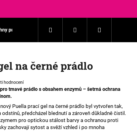
Hledat
Přihlášení
Nákupní
hny produkty
Praní
Domácnost
Kosmetika
košík
gel na černé prádlo
ti hodnocení
ě pro tmavé prádlo s obsahem enzymů – šetrná ochrana
ednom.
nový Puella prací gel na černé prádlo byl vytvořen tak,
 odstínů, předcházel blednutí a zároveň důkladně čistil.
enzymem pro optickou stálost barvy a ochranou proti
ky zachovají sytost a svěží vzhled i po mnoha