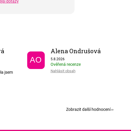
ější dotazy
vá
Alena Ondrušová
 5 z 5 hvězdiček.
Hodnocení obchodu je 5 z 5 hvězdiček.
AO
5.8.2026
Ověřená recenze
Nahlásit obsah
ěla jsem
Zobrazit další hodnocení