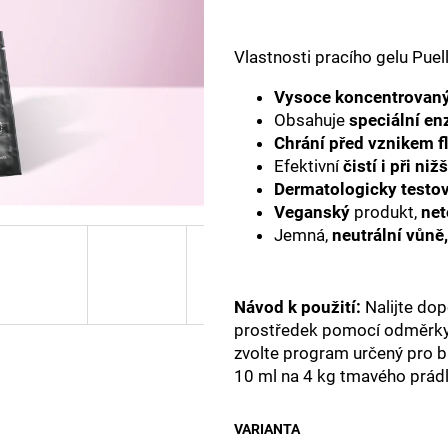
Vlastnosti pracího gelu Puel
Vysoce koncentrovan
Obsahuje
speciální en
Chrání před vznikem f
Efektivní
čistí i při ni
Dermatologicky testo
Veganský
produkt,
net
Jemná,
neutrální vůně,
Návod k použití:
Nalijte dop
prostředek pomocí odměrky. 
zvolte program určený pro b
10 ml na 4 kg tmavého prádl
VARIANTA