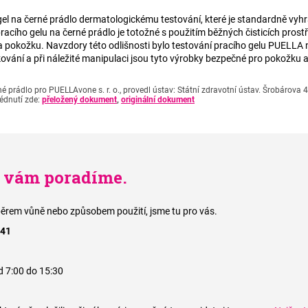
gel na černé prádlo dermatologickému testování, které je standardně v
acího gelu na černé prádlo je totožné s použitím běžných čisticích prostře
 pokožku. Navzdory této odlišnosti bylo testování pracího gelu PUELLA 
kování a při náležité manipulaci jsou tyto výrobky bezpečné pro pokožku 
né prádlo pro PUELLAvone s. r. o., provedl ústav: Státní zdravotní ústav. Šrobárova
lédnutí zde:
přeložený dokument
,
originální dokument
i vám poradíme.
ýběrem vůně nebo způsobem použití, jsme tu pro vás.
941
d 7:00 do 15:30