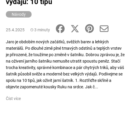
výdajů: 10 tipů
Návody
25.4.2025
3 minuty
Jaro je obdobím nových začátků, svěžích barev a lehkých
materiálů. Po dlouhé zimě plné tmavých odstínů a teplých vrstev
je přirozené, že toužíme po změně v šatníku. Dobrou zprávou je, že
na oživení jarního šatníku nemusíte utratit spoustu peněz. Stačí
trocha kreativity, správné kombinace a pár chytrých triků, aby váš
šatník působil svěže a moderně bez velkých výdajů. Podívejme se
spolu na 10 tipů, jak oživit jarní šatník. 1. Roztřiďte skříně a
objevte zapomenuté kousky Ruku na srdce. Jak č...
Číst více