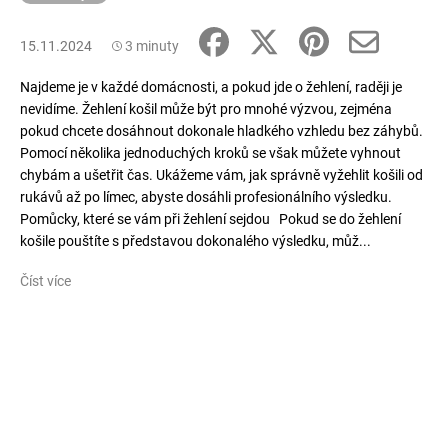
15.11.2024
3 minuty
Najdeme je v každé domácnosti, a pokud jde o žehlení, raději je
nevidíme. Žehlení košil může být pro mnohé výzvou, zejména
pokud chcete dosáhnout dokonale hladkého vzhledu bez záhybů.
Pomocí několika jednoduchých kroků se však můžete vyhnout
chybám a ušetřit čas. Ukážeme vám, jak správně vyžehlit košili od
rukávů až po límec, abyste dosáhli profesionálního výsledku.
Pomůcky, které se vám při žehlení sejdou Pokud se do žehlení
košile pouštíte s představou dokonalého výsledku, můž...
Číst více