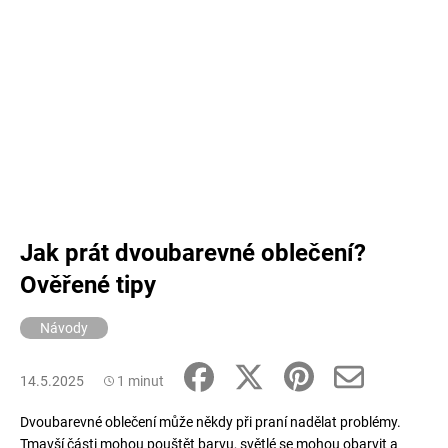
Jak prát dvoubarevné oblečení?
Ověřené tipy
Návody
14.5.2025
1 minut
Dvoubarevné oblečení může někdy při praní nadělat problémy.
Tmavší části mohou pouštět barvu, světlé se mohou obarvit a