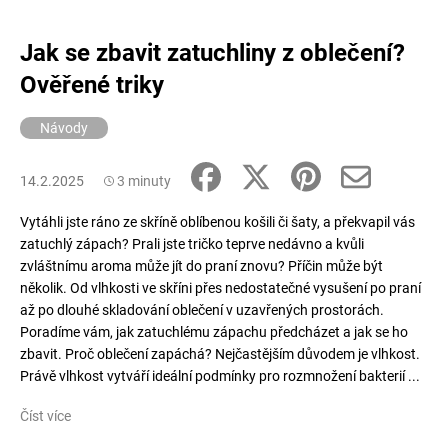
Jak se zbavit zatuchliny z oblečení?
Ověřené triky
Návody
14.2.2025
3 minuty
Vytáhli jste ráno ze skříně oblíbenou košili či šaty, a překvapil vás
zatuchlý zápach? Prali jste tričko teprve nedávno a kvůli
zvláštnímu aroma může jít do praní znovu? Příčin může být
několik. Od vlhkosti ve skříni přes nedostatečné vysušení po praní
až po dlouhé skladování oblečení v uzavřených prostorách.
Poradíme vám, jak zatuchlému zápachu předcházet a jak se ho
zbavit. Proč oblečení zapáchá? Nejčastějším důvodem je vlhkost.
Právě vlhkost vytváří ideální podmínky pro rozmnožení bakterií ...
Číst více