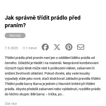
Jak správně třídit prádlo před
praním?
Návody
7.5.2025
1 minut
Třídění prádla před praním není jen o oddělení bílého prádla od
černého. Důležité je hledět i na materiál. Nesprávné kombinování
různých typů látek může vést k poškození vláken, zabarvení či
snížení životnosti oblečení. Pokud chcete, aby vaše kousky
vypadaly stále jako nové, stačí dodržovat základní pravidla třídění.
Třídění podle barvy Barva je jedním z hlavních kritérií při třídění
prádla. Abyste předešli zabarvení nebo vyblednutí, rozdělte prádlo
do těchto skupin: Bílé barvy – trička, po...
Číst více