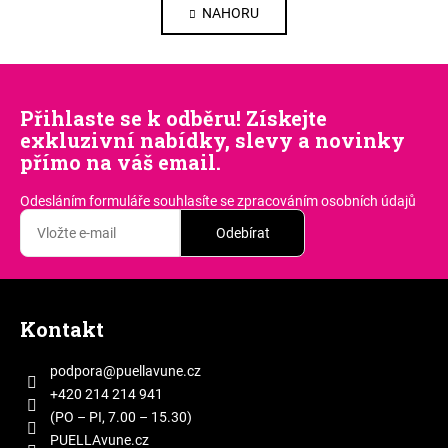
i
v
NAHORU
n
s
l
k
č
o
á
v
l
d
á
a
á
n
Přihlaste se k odběru! Získejte
c
n
í
exkluzivní nabídky, slevy a novinky
í
k
přímo na váš email.
p
ů
r
Odesláním formuláře souhlasíte
se zpracováním osobních údajů
v
k
Odebírat
y
v
Z
ý
á
p
Kontakt
p
i
a
s
podpora
@
puellavune.cz
u
t
+420 214 214 941
í
(PO – PI, 7.00 – 15.30)
PUELLAvune.cz