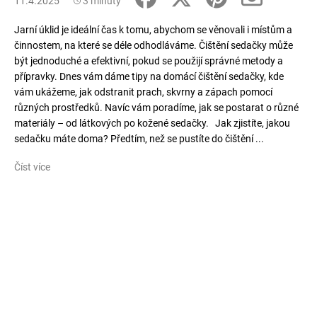
11.4.2025
3 minuty
Jarní úklid je ideální čas k tomu, abychom se věnovali i místům a
činnostem, na které se déle odhodláváme. Čištění sedačky může
být jednoduché a efektivní, pokud se použijí správné metody a
přípravky. Dnes vám dáme tipy na domácí čištění sedačky, kde
vám ukážeme, jak odstranit prach, skvrny a zápach pomocí
různých prostředků. Navíc vám poradíme, jak se postarat o různé
materiály – od látkových po kožené sedačky. Jak zjistíte, jakou
sedačku máte doma? Předtím, než se pustíte do čištění ...
Číst více