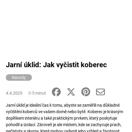
Jarní úklid: Jak vyčistit koberec
Návody
4.4.2025
5 minut
Jarní úklid je ideální čas k tomu, abyste se zaměřili na důkladné
vyčištění koberců ve vašem domě nebo bytě. Koberec je krásným
doplňkem interiéru a také praktickým prvkem, který poskytuje
pohodlí a izolaci. Zároveň je ale místem, kde se zachycuje prach,
nečistoty a skvrny, které mohou ovlivnit jeho vzhled a životnost.