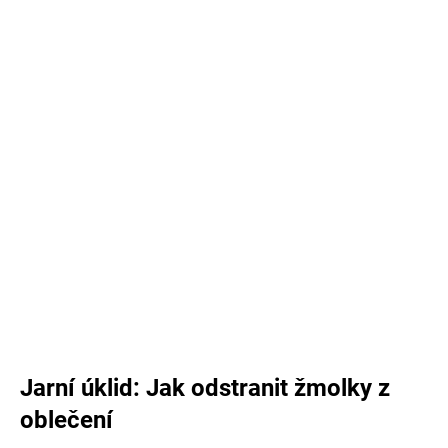
č
u
j
e
m
e
Jarní úklid: Jak odstranit žmolky z
oblečení