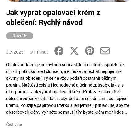
a
Jak vyprat opalovací krém z
j
oblečení: Rychlý návod
í
t
Návody
?
3.7.2025
1 minut
Opalovací krém je nezbytnou součástí letních dnů – spolehlivě
chrání pokožku před sluncem, ale může zanechat nepříjemné
HLEDAT
skvrny na oblečení. Ty se ne vždy podaří odstranit běžným
praním. Naštěstí existují jednoduché a účinné způsoby, jak si s
nimi poradit. Jak vyprat opalovací krém: Krok za krokem Než
D
oblečení vůbec vložíte do pračky, pokuste se odstranit co nejvíce
o
krému. Použijte papírovou utěrku a jen jemně ji přitlačujte, abyste
p
absorbovali krém. Vyhněte se mnutí, tím byste krém mohli dos...
o
r
Číst více
u