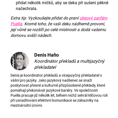
přidat několik míčků, aby se deka při sušení pěkně
načechrala.
Extra tip: Vyzkoušejte přidat do praní
olejový parfém
Puella
. Kromě toho, že vaši deku nádherně provoní,
její vůně se rozšíří po celé místnosti a dodá vašemu
domovu svěží nádech.
Denis Haňo
Koordinátor překladů a multijazyčný
překladatel
Denis je koordinátor překladů a vícejazyčný překladatel s
vášní pro jazyky. Jako jazykový nadšenec se snaží
poskytovat přesné a kulturně přizpůsobené překlady, které
pomáhají překonávat jazykové bariéry. Ve společnosti
Puella pracuje již několik let, během nichž sehrál klíčovou roli
při usnadňování efektivní komunikace se zákazníky na
mezinárodní úrovni.