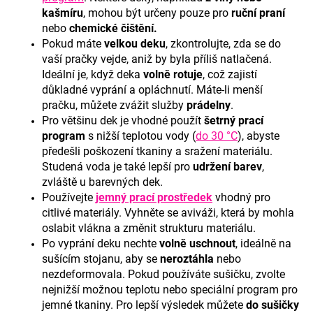
č
kašmíru
, mohou být určeny pouze pro
ruční praní
u
nebo
chemické čištění.
j
Pokud máte
velkou deku
, zkontrolujte, zda se do
e
vaší pračky vejde, aniž by byla příliš natlačená.
m
Ideální je, když deka
volně rotuje
, což zajistí
e
důkladné vyprání a opláchnutí. Máte-li menší
pračku, můžete zvážit služby
prádelny
.
Pro většinu dek je vhodné použít
šetrný prací
program
s nižší teplotou vody (
do 30 °C
), abyste
předešli poškození tkaniny a sražení materiálu.
Studená voda je také lepší pro
udržení barev
,
zvláště u barevných dek.
Používejte
jemný prací prostředek
vhodný pro
citlivé materiály. Vyhněte se aviváži, která by mohla
oslabit vlákna a změnit strukturu materiálu.
Po vyprání deku nechte
volně uschnout
, ideálně na
sušícím stojanu, aby se
neroztáhla
nebo
nezdeformovala. Pokud používáte sušičku, zvolte
nejnižší možnou teplotu nebo speciální program pro
jemné tkaniny. Pro lepší výsledek můžete
do sušičky