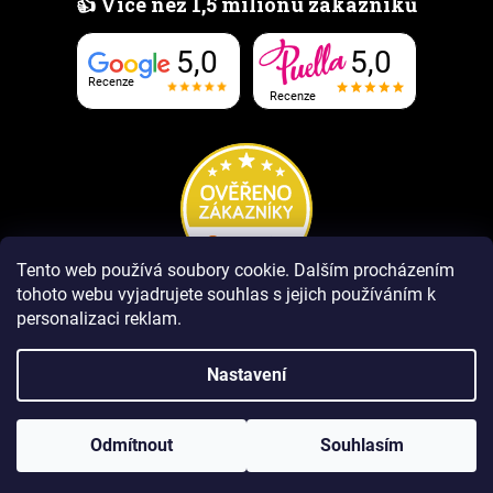
👍 Více než 1,5 milionu zákazníků
5,0
5,0
Recenze
Recenze
Tento web používá soubory cookie.
Dalším procházením
tohoto webu vyjadrujete souhlas s jejich používáním k
personalizaci reklam.
Nastavení
Vytvořil Shoptet Premium
Odmítnout
Souhlasím
Copyright 2026
www.PUELLAvune.cz
. Všechna práva vyhrazena.