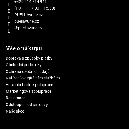
t
+420 214 214 941
í
(PO – PI, 7.00 – 15.30)
PUELLAvune.cz
puellavune.cz
@puellavune.cz
Vše o nákupu
Doprava a způsoby platby
Obchodní podmínky
Ochrana osobních údajů
Nařízení o digitálních službách
Velkoobchodní spolupráce
Marketingová spolupráce
Reklamace
Odstoupení od smlouvy
Naše akce