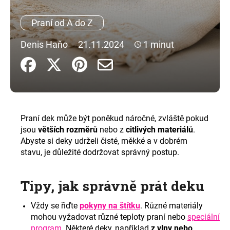
a
Praní od A do Z
j
í
Denis Haňo
21.11.2024
1 minut
t
?
Praní dek může být poněkud náročné, zvláště pokud
HLEDAT
jsou
větších rozměrů
nebo z
citlivých materiálů
.
Abyste si deky udrželi čisté, měkké a v dobrém
stavu, je důležité dodržovat správný postup.
D
o
Tipy, jak správně prát deku
p
o
Vždy se řiďte
pokyny na štítku
. Různé materiály
r
mohou vyžadovat různé teploty praní nebo
speciální
u
program
. Některé deky, například
z vlny nebo