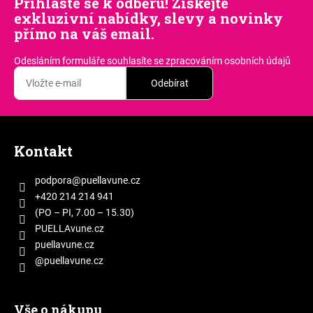
Přihlaste se k odběru! Získejte
exkluzivní nabídky, slevy a novinky
přímo na váš email.
Odesláním formuláře souhlasíte
se zpracováním osobních údajů
Odebírat
Z
á
Kontakt
p
a
podpora
@
puellavune.cz
t
+420 214 214 941
í
(PO – PI, 7.00 – 15.30)
PUELLAvune.cz
puellavune.cz
@puellavune.cz
Vše o nákupu