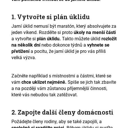
č
u
j
1. Vytvořte si plán úklidu
e
m
Jarní úklid nemusí být maratón, který absolvujete za
e
jeden víkend. Rozdělte si proto
úkoly na menší části
a vytvořte si
plán úklidu.
Takto můžete úklid
rozložit
na několik dní
nebo dokonce týdnů a
vyhnete se
přetížení
a pocitu, že jarní úklid je pro vás příliš
velká výzva.
Začněte například s místnostmi a částmi, které se
vám
chce uklízet nejméně.
Spíše se jich tak zbavíte
a na později vám zůstanou příjemnější činnosti,
které vás nebudou tak zatěžovat.
2. Zapojte další členy domácnosti
Požádejte členy rodiny, aby se také zapojili, a
společně si rozdělte práci.
Během úklidu si pusťte