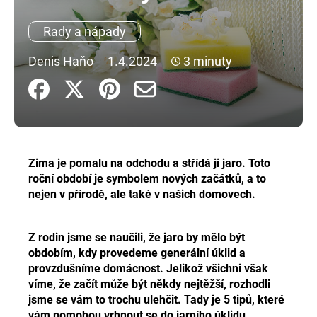
a
Rady a nápady
j
í
Denis Haňo
1.4.2024
3 minuty
t
?
Zima je pomalu na odchodu a střídá ji jaro. Toto
HLEDAT
roční období je symbolem nových začátků, a to
nejen v přírodě, ale také v našich domovech.
D
Z rodin jsme se naučili, že jaro by mělo být
o
obdobím, kdy provedeme generální úklid a
p
provzdušníme domácnost. Jelikož všichni však
o
víme, že začít může být někdy nejtěžší, rozhodli
r
jsme se vám to trochu ulehčit. Tady je 5 tipů, které
u
vám pomohou vrhnout se do jarního úklidu.