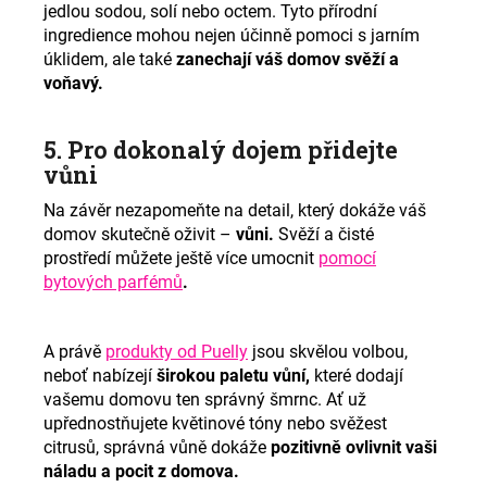
jedlou sodou, solí nebo octem. Tyto přírodní
ingredience mohou nejen účinně pomoci s jarním
úklidem, ale také
z
anechají váš domov svěží a
voňavý.
5. Pro dokonalý dojem přidejte
vůni
Na závěr nezapomeňte na detail, který dokáže váš
domov skutečně oživit –
vůni.
Svěží a čisté
prostředí můžete ještě více umocnit
pomocí
bytových parfémů
.
A právě
produkty od Puelly
jsou skvělou volbou,
neboť nabízejí
širokou paletu vůní,
které dodají
vašemu domovu ten správný šmrnc. Ať už
upřednostňujete květinové tóny nebo svěžest
citrusů, správná vůně dokáže
pozitivně ovlivnit vaši
náladu a pocit z domova.