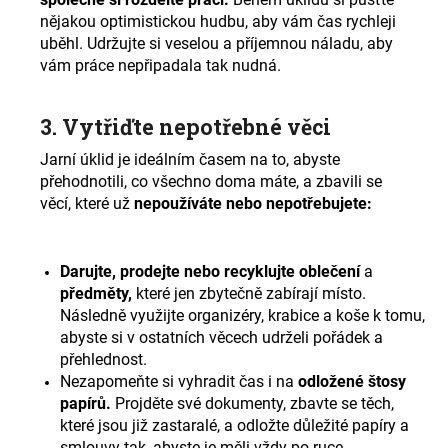
nějakou optimistickou hudbu, aby vám čas rychleji
uběhl. Udržujte si veselou a příjemnou náladu, aby
vám práce nepřipadala tak nudná.
3. Vytřiďte nepotřebné věci
Jarní úklid je ideálním časem na to, abyste
přehodnotili, co všechno doma máte, a zbavili se
věcí, které už
nepoužíváte nebo nepotřebujete:
Darujte, prodejte nebo recyklujte oblečení
a
předměty,
které jen zbytečně zabírají místo.
Následně využijte organizéry, krabice a koše k tomu,
abyste si v ostatních věcech udrželi pořádek a
přehlednost.
Nezapomeňte si vyhradit čas i na
odložené štosy
papírů.
Projděte své dokumenty, zbavte se těch,
které jsou již zastaralé, a odložte důležité papíry a
smlouvy tak, abyste je měli vždy po ruce.