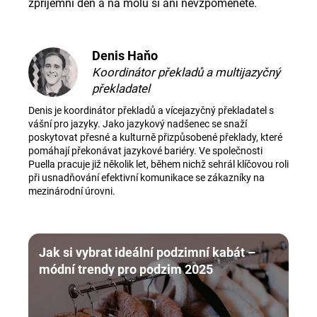
zpříjemní den a na molu si ani nevzpomenete.
Denis Haňo
Koordinátor překladů a multijazyčný
překladatel
Denis je koordinátor překladů a vícejazyčný překladatel s
vášní pro jazyky. Jako jazykový nadšenec se snaží
poskytovat přesné a kulturně přizpůsobené překlady, které
pomáhají překonávat jazykové bariéry. Ve společnosti
Puella pracuje již několik let, během nichž sehrál klíčovou roli
při usnadňování efektivní komunikace se zákazníky na
mezinárodní úrovni.
Jak si vybrat ideální podzimní kabát –
módní trendy pro podzim 2025