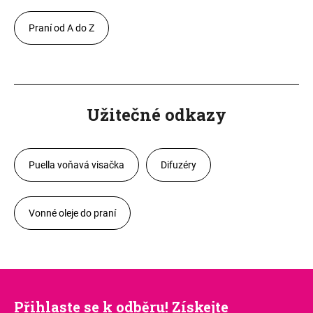
Praní od A do Z
Užitečné odkazy
Puella voňavá visačka
Difuzéry
Vonné oleje do praní
Přihlaste se k odběru! Získejte