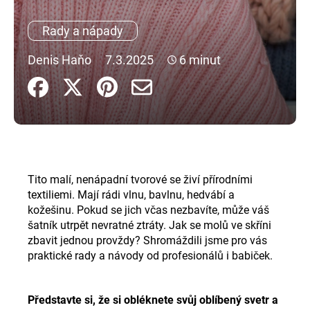
a
Rady a nápady
j
í
Denis Haňo
7.3.2025
6 minut
t
?
HLEDAT
Tito malí, nenápadní tvorové se živí přírodními
textiliemi. Mají rádi vlnu, bavlnu, hedvábí a
kožešinu. Pokud se jich včas nezbavíte, může váš
D
šatník utrpět nevratné ztráty. Jak se molů ve skříni
o
zbavit jednou provždy? Shromáždili jsme pro vás
p
praktické rady a návody od profesionálů i babiček.
o
r
u
Představte si, že si obléknete svůj oblíbený svetr a