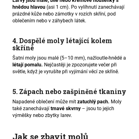
Larvy jsou malé, bílé nebo krémové housenky s
hnědou hlavou
(asi 1 cm). Po vylíhnutí zanechávají
prázdné kůže nebo zámotky v rozích skříní, pod
oblečením nebo v záhybech látek.
4. Dospělé moly létající kolem
skříně
Šatní moly jsou malé (5–10 mm), nažloutle-hnědé a
létají pomalu.
Nejčastěji je zpozorujete večer při
světle, když je vyrušíte při vyjímání věcí ze skříně.
5. Zápach nebo zašpiněné tkaniny
Napadené oblečení může mít
zatuchlý pach.
Moly
také zanechávají
tmavé skvrny
– jsou to jejich
výměšky nebo zbytky larev.
Jak se zbavit molů