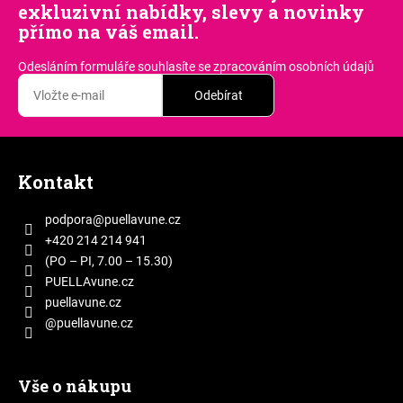
exkluzivní nabídky, slevy a novinky
přímo na váš email.
Odesláním formuláře souhlasíte
se zpracováním osobních údajů
Odebírat
Z
á
Kontakt
p
a
podpora
@
puellavune.cz
t
+420 214 214 941
í
(PO – PI, 7.00 – 15.30)
PUELLAvune.cz
puellavune.cz
@puellavune.cz
Vše o nákupu