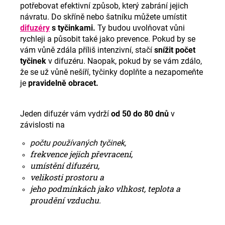
potřebovat efektivní způsob, který zabrání jejich
návratu. Do skříně nebo šatníku můžete umístit
difuzéry
s tyčinkami.
Ty budou uvolňovat vůni
rychleji a působit také jako prevence. Pokud by se
vám vůně zdála příliš intenzivní, stačí
snížit počet
tyčinek
v difuzéru. Naopak, pokud by se vám zdálo,
že se už vůně nešíří, tyčinky doplňte a nezapomeňte
je
pravidelně obracet.
Jeden difuzér vám vydrží
od 50 do 80 dnů
v
závislosti na
počtu používaných tyčinek,
frekvence jejich převracení,
umístění difuzéru,
velikosti prostoru a
jeho podmínkách jako vlhkost, teplota a
proudění vzduchu.