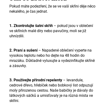
Pokud máte podezření, že se ve vaší skříni děje něco
nekalého, je čas jednat
.
1. Zkontrolujte šatní skříň
– pokud jsou v oblečení
ve skříních malé díry nebo pavučiny, moli se již
uhnízdili.
2. Praní a sušení
– Napadené oblečení vyperte na
vysokou teplotu nebo ho dejte na 48 hodin do
mrazáku. Důkladně vyluxujte a vydezinfikujte skříně
a zásuvky.
3. Používejte přírodní repelenty
– levandule,
cedrové dřevo, hřebíček nebo bobkový list odpuzují
moly přirozenou cestou. Naše babičky je dávaly do
látkových sáčků a umisťovaly je na různá místa ve
skříni.