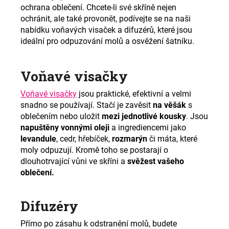
ochrana oblečení. Chcete-li své skříně nejen
ochránit, ale také provonět, podívejte se na naši
nabídku voňavých visaček a difuzérů, které jsou
ideální pro odpuzování molů a osvěžení šatníku
.
Voňavé visačky
Voňavé visačky
jsou praktické, efektivní a velmi
snadno se používají. Stačí je zavěsit
na věšák
s
oblečením nebo uložit
mezi jednotlivé kousky
. Jsou
napuštěny vonnými oleji
a ingrediencemi jako
levandule
, cedr, hřebíček,
rozmarýn
či máta, které
moly odpuzují. Kromě toho se postarají o
dlouhotrvající vůni ve skříni a
svěžest vašeho
oblečení.
Difuzéry
Přímo po zásahu k odstranění molů, budete