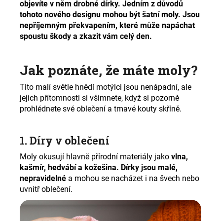
č
objevíte v něm drobné dírky. Jedním z důvodů
u
tohoto nového designu mohou být šatní moly. Jsou
j
nepříjemným překvapením, které může napáchat
e
spoustu škody a zkazit vám celý den.
m
e
Jak poznáte, že máte moly?
Tito malí světle hnědí motýlci jsou nenápadní, ale
jejich přítomnosti si všimnete, když si pozorně
prohlédnete své oblečení a tmavé kouty skříně
.
1. Díry v oblečení
Moly okusují hlavně přírodní materiály jako
vlna,
kašmír, hedvábí a kožešina.
Dírky jsou malé,
nepravidelné
a mohou se nacházet i na švech nebo
uvnitř oblečení.