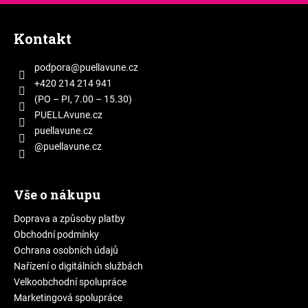
Z
á
Kontakt
p
a
podpora
@
puellavune.cz
t
+420 214 214 941
í
(PO – PI, 7.00 – 15.30)
PUELLAvune.cz
puellavune.cz
@puellavune.cz
Vše o nákupu
Doprava a způsoby platby
Obchodní podmínky
Ochrana osobních údajů
Nařízení o digitálních službách
Velkoobchodní spolupráce
Marketingová spolupráce