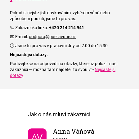
Pokud si nejste jisti dávkováním, výběrem vůně nebo
způsobem použití, jsme tu pro vás.
📞 Zákaznická linka:
+420 214 214 941
📧 E-mail:
podpora@puellavune.cz
🕓 Jsme tu pro vás v pracovní dny od 7:00 do 15:30
Nejčastější dotazy:
Podívejte se na odpovědi na otázky, které už položili naši
zákazníci — možná tam najdete i tu svou 👉
Nejčastější
dotazy
Anna Váňová
AV
Hodnocení obchodu je 5 z 5 hvězdiček.