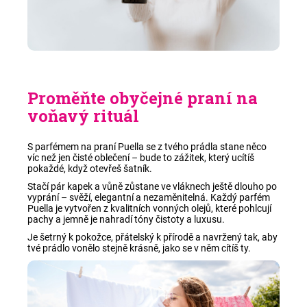
Proměňte obyčejné praní na
voňavý rituál
S parfémem na praní Puella se z tvého prádla stane něco
víc než jen čisté oblečení – bude to zážitek, který ucítíš
pokaždé, když otevřeš šatník.
Stačí pár kapek a vůně zůstane ve vláknech ještě dlouho po
vyprání – svěží, elegantní a nezaměnitelná. Každý parfém
Puella je vytvořen z kvalitních vonných olejů, které pohlcují
pachy a jemně je nahradí tóny čistoty a luxusu.
Je šetrný k pokožce, přátelský k přírodě a navržený tak, aby
tvé prádlo vonělo stejně krásně, jako se v něm cítíš ty.