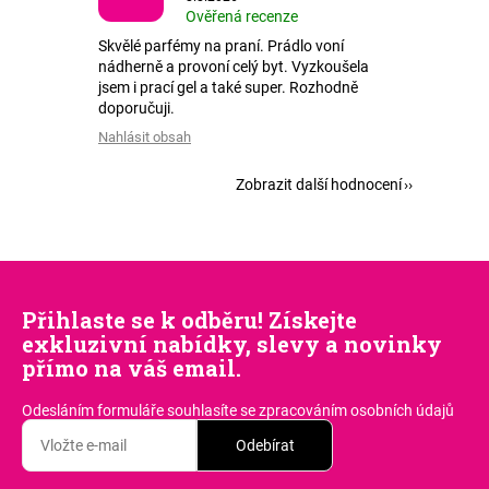
Ověřená recenze
Skvělé parfémy na praní. Prádlo voní
nádherně a provoní celý byt. Vyzkoušela
jsem i prací gel a také super. Rozhodně
doporučuji.
Nahlásit obsah
Zobrazit další hodnocení
Přihlaste se k odběru! Získejte
exkluzivní nabídky, slevy a novinky
přímo na váš email.
Odesláním formuláře souhlasíte
se zpracováním osobních údajů
Odebírat