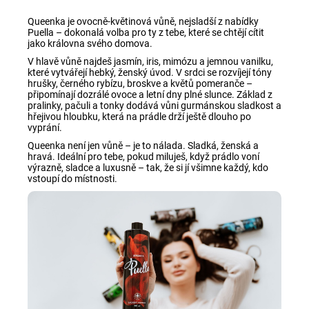
Queenka je ovocně-květinová vůně, nejsladší z nabídky
Puella – dokonalá volba pro ty z tebe, které se chtějí cítit
jako královna svého domova.
V hlavě vůně najdeš jasmín, iris, mimózu a jemnou vanilku,
které vytvářejí hebký, ženský úvod. V srdci se rozvíjejí tóny
hrušky, černého rybízu, broskve a květů pomeranče –
připomínají dozrálé ovoce a letní dny plné slunce. Základ z
pralinky, pačuli a tonky dodává vůni gurmánskou sladkost a
hřejivou hloubku, která na prádle drží ještě dlouho po
vyprání.
Queenka není jen vůně – je to nálada. Sladká, ženská a
hravá. Ideální pro tebe, pokud miluješ, když prádlo voní
výrazně, sladce a luxusně – tak, že si jí všimne každý, kdo
vstoupí do místnosti.