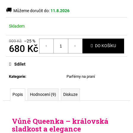
č
u
🚚
Můžeme doručit do:
11.8.2026
j
e
m
Skladem
e
909 Kč
–25 %
680 Kč
DO KOŠÍKU
Měrná
cena:
Sdílet
Kategorie
:
Parfémy na praní
Popis
Hodnocení (9)
Diskuze
Vůně Queenka – královská
sladkost a elegance