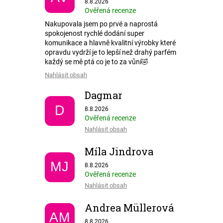
8.8.2026
Ověřená recenze
Nakupovala jsem po prvé a naprostá
spokojenost rychlé dodání super
komunikace a hlavně kvalitní výrobky které
opravdu vydrží je to lepší než drahý parfém
každý se mě ptá co je to za vůní🤣
Nahlásit obsah
Dagmar
Hodnocení obchodu je 5 z 5 hvězdiček.
D
8.8.2026
Ověřená recenze
Nahlásit obsah
Míla Jindrova
Hodnocení obchodu je 5 z 5 hvězdiček.
MJ
8.8.2026
Ověřená recenze
Nahlásit obsah
Andrea Müllerová
AM
Hodnocení obchodu je 5 z 5 hvězdiček.
8.8.2026