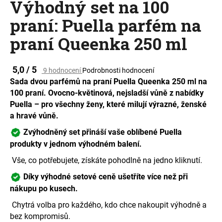
Výhodný set na 100
a
praní: Puella parfém na
j
í
praní Queenka 250 ml
t
?
Průměrné
5,0 / 5
9 hodnocení
Podrobnosti hodnocení
hodnocení
Sada dvou parfémů na praní Puella Queenka 250 ml na
produktu
100 praní. Ovocno-květinová, nejsladší vůně z nabídky
je
Puella – pro všechny ženy, které milují výrazné, ženské
5,0
HLEDAT
z
a hravé vůně
.
5
Zvýhodněný set přináší vaše oblíbené Puella
hvězdiček.
produkty v jednom výhodném balení.
D
Vše, co potřebujete, získáte pohodlně na jedno kliknutí.
o
Díky výhodné setové ceně ušetříte více než při
p
nákupu po kusech.
o
r
Chytrá volba pro každého, kdo chce nakoupit výhodně a
u
bez kompromisů.