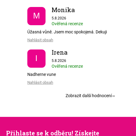
Monika
M
Hodnocení obchodu je 5 z 5 hvězdiček.
5.8.2026
Ověřená recenze
Úžasná vůně. Jsem moc spokojená. Dekuji
Nahlásit obsah
Irena
I
Hodnocení obchodu je 5 z 5 hvězdiček.
5.8.2026
Ověřená recenze
Nadherne vune
Nahlásit obsah
Zobrazit další hodnocení
Přihlaste se k odběru! Získejte