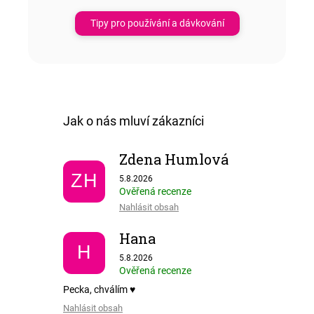
Tipy pro používání a dávkování
Zdena Humlová
Hodnocení obchodu je 5 z 5 hvězdiček.
ZH
5.8.2026
Ověřená recenze
Nahlásit obsah
Hana
H
Hodnocení obchodu je 5 z 5 hvězdiček.
5.8.2026
Ověřená recenze
Pecka, chválím ♥️
Nahlásit obsah