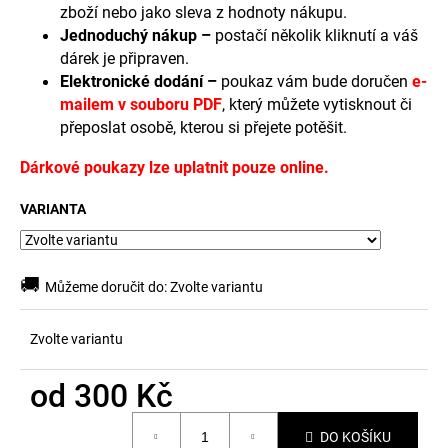
č
zboží nebo jako sleva z hodnoty nákupu.
u
Jednoduchý nákup –
postačí několik kliknutí a váš
j
dárek je připraven.
e
Elektronické dodání –
poukaz vám bude doručen
e-
m
mailem v souboru PDF
, který můžete vytisknout či
e
přeposlat osobě, kterou si přejete potěšit.
Dárkové poukazy lze uplatnit pouze online.
VARIANTA
🚚
Můžeme doručit do:
Zvolte variantu
Zvolte variantu
od
300 Kč
Měrná
DO KOŠÍKU
cena: