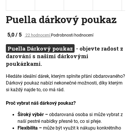
a
j
Puella dárkový poukaz
í
t
Průměrné
5,0 / 5
22 hodnocení
Podrobnosti hodnocení
?
hodnocení
produktu
Puella Dárkový poukaz
- objevte radost z
je
darování s našimi dárkovými
5,0
z
poukázkami.
5
HLEDAT
hvězdiček.
Hledáte ideální dárek, kterým splníte přání obdarovaného?
Dárkový poukaz nabízí nekonečné možnosti, díky kterým
si každý najde to, co má rád.
D
o
Proč vybrat náš dárkový poukaz?
p
o
Široký výběr –
obdarovaná osoba si může vybrat z
r
naší pestré nabídky přesně to, co si přeje.
u
Flexibilita –
může být využit k nákupu konkrétního