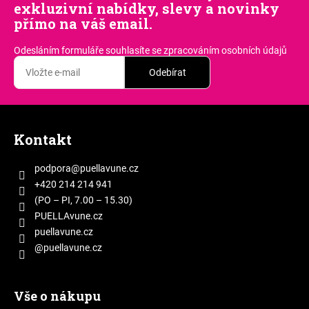
exkluzivní nabídky, slevy a novinky
přímo na váš email.
Odesláním formuláře souhlasíte
se zpracováním osobních údajů
Odebírat
Z
á
Kontakt
p
a
podpora
@
puellavune.cz
t
+420 214 214 941
í
(PO – PI, 7.00 – 15.30)
PUELLAvune.cz
puellavune.cz
@puellavune.cz
Vše o nákupu