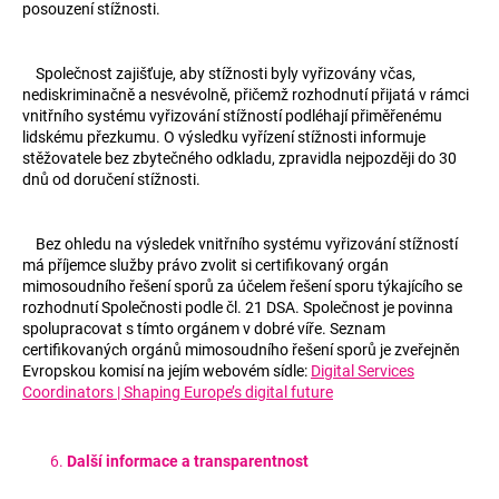
posouzení stížnosti.
Společnost zajišťuje, aby stížnosti byly vyřizovány včas,
nediskriminačně a nesvévolně, přičemž rozhodnutí přijatá v rámci
vnitřního systému vyřizování stížností podléhají přiměřenému
lidskému přezkumu. O výsledku vyřízení stížnosti informuje
stěžovatele bez zbytečného odkladu, zpravidla nejpozději do 30
dnů od doručení stížnosti.
Bez ohledu na výsledek vnitřního systému vyřizování stížností
má příjemce služby právo zvolit si certifikovaný orgán
mimosoudního řešení sporů za účelem řešení sporu týkajícího se
rozhodnutí Společnosti podle čl. 21 DSA. Společnost je povinna
spolupracovat s tímto orgánem v dobré víře. Seznam
certifikovaných orgánů mimosoudního řešení sporů je zveřejněn
Evropskou komisí na jejím webovém sídle:
Digital Services
Coordinators | Shaping Europe’s digital future
Další informace a transparentnost