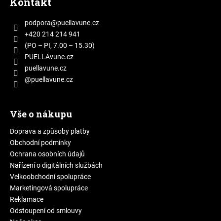
Kontakt
p
a
podpora
@
puellavune.cz
t
+420 214 214 941
í
(PO – PI, 7.00 – 15.30)
PUELLAvune.cz
puellavune.cz
@puellavune.cz
Vše o nákupu
Doprava a způsoby platby
Obchodní podmínky
Ochrana osobních údajů
Nařízení o digitálních službách
Velkoobchodní spolupráce
Marketingová spolupráce
Reklamace
Odstoupení od smlouvy