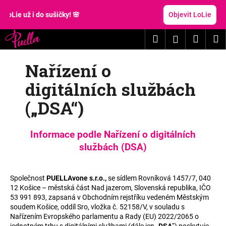
K
Přejít
na
 sušičky! 🌸
Objevit LoLie
o
obsah
Zpět
Zpět
š
Hledat
Nákup
M
Přihlášení
í
C
k
košík
Nařízení o
o
p
digitálních službách
o
(„DSA“)
t
ř
e
Informace podle Nařízení o digitálních
b
službách (DSA)
u
j
Společnost
PUELLAvone s.r.o.,
se sídlem Rovníková 1457/7, 040
e
12 Košice – městská část Nad jazerom, Slovenská republika, IČO
t
53 991 893, zapsaná v Obchodním rejstříku vedeném Městským
soudem Košice, oddíl Sro, vložka č. 52158/V, v souladu s
e
Nařízením Evropského parlamentu a Rady (EU) 2022/2065 o
n
jednotném trhu s digitálními službami (dále jen „
DSA
“) poskytuje