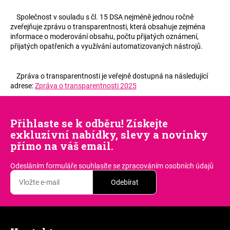
Společnost v souladu s čl. 15 DSA nejméně jednou ročně
zveřejňuje zprávu o transparentnosti, která obsahuje zejména
informace o moderování obsahu, počtu přijatých oznámení,
přijatých opatřeních a využívání automatizovaných nástrojů.
Zpráva o transparentnosti je veřejně dostupná na následující
adrese:
Zpráva o transparentnosti 2025
Přihlaste se k odběru! Získejte
exkluzivní nabídky, slevy a novinky
přímo na váš email.
Odesláním formuláře souhlasíte
se zpracováním osobních údajů
Odebírat
Z
á