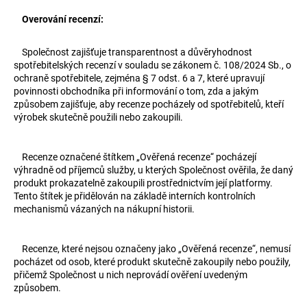
Overování recenzí:
Společnost zajišťuje transparentnost a důvěryhodnost
spotřebitelských recenzí v souladu se zákonem č. 108/2024 Sb., o
ochraně spotřebitele, zejména § 7 odst. 6 a 7, které upravují
povinnosti obchodníka při informování o tom, zda a jakým
způsobem zajišťuje, aby recenze pocházely od spotřebitelů, kteří
výrobek skutečně použili nebo zakoupili.
Recenze označené štítkem „Ověřená recenze“ pocházejí
výhradně od příjemců služby, u kterých Společnost ověřila, že daný
produkt prokazatelně zakoupili prostřednictvím její platformy.
Tento štítek je přidělován na základě interních kontrolních
mechanismů vázaných na nákupní historii.
Recenze, které nejsou označeny jako „Ověřená recenze“, nemusí
pocházet od osob, které produkt skutečně zakoupily nebo použily,
přičemž Společnost u nich neprovádí ověření uvedeným
způsobem.