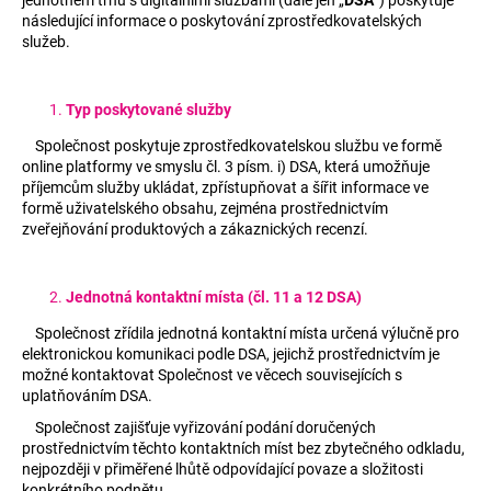
a
následující informace o poskytování zprostředkovatelských
služeb.
j
í
t
Typ poskytované služby
?
Společnost poskytuje zprostředkovatelskou službu ve formě
online platformy ve smyslu čl. 3 písm. i) DSA, která umožňuje
příjemcům služby ukládat, zpřístupňovat a šířit informace ve
formě uživatelského obsahu, zejména prostřednictvím
zveřejňování produktových a zákaznických recenzí.
HLEDAT
Jednotná kontaktní místa (čl. 11 a 12 DSA)
Společnost zřídila jednotná kontaktní místa určená výlučně pro
D
elektronickou komunikaci podle DSA, jejichž prostřednictvím je
o
možné kontaktovat Společnost ve věcech souvisejících s
p
uplatňováním DSA.
o
Společnost zajišťuje vyřizování podání doručených
r
prostřednictvím těchto kontaktních míst bez zbytečného odkladu,
u
nejpozději v přiměřené lhůtě odpovídající povaze a složitosti
konkrétního podnětu.