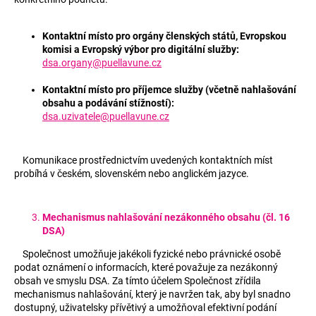
č
u
j
Kontaktní místo pro orgány členských států, Evropskou
e
komisi a Evropský výbor pro digitální služby:
m
dsa.organy@puellavune.cz
e
Kontaktní místo pro příjemce služby (včetně nahlašování
obsahu a podávání stížností):
dsa.uzivatele@puellavune.cz
Komunikace prostřednictvím uvedených kontaktních míst
probíhá v českém, slovenském nebo anglickém jazyce.
Mechanismus nahlašování nezákonného obsahu (čl. 16
DSA)
Společnost umožňuje jakékoli fyzické nebo právnické osobě
podat oznámení o informacích, které považuje za nezákonný
obsah ve smyslu DSA. Za tímto účelem Společnost zřídila
mechanismus nahlašování, který je navržen tak, aby byl snadno
dostupný, uživatelsky přívětivý a umožňoval efektivní podání