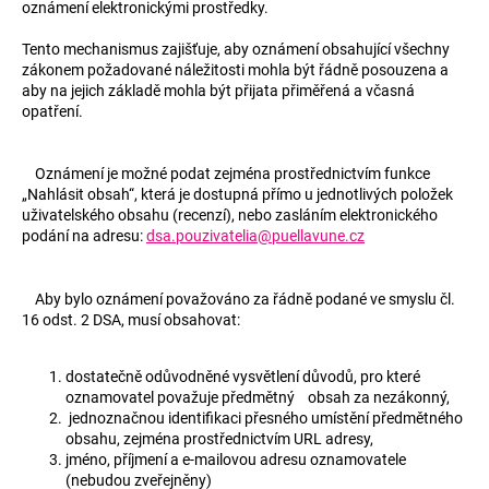
oznámení elektronickými prostředky.
Tento mechanismus zajišťuje, aby oznámení obsahující všechny
zákonem požadované náležitosti mohla být řádně posouzena a
aby na jejich základě mohla být přijata přiměřená a včasná
opatření.
Oznámení je možné podat zejména prostřednictvím funkce
„Nahlásit obsah“, která je dostupná přímo u jednotlivých položek
uživatelského obsahu (recenzí), nebo zasláním elektronického
podání na adresu:
dsa.pouzivatelia@puellavune.cz
Aby bylo oznámení považováno za řádně podané ve smyslu čl.
16 odst. 2 DSA, musí obsahovat:
dostatečně odůvodněné vysvětlení důvodů, pro které
oznamovatel považuje předmětný obsah za nezákonný,
jednoznačnou identifikaci přesného umístění předmětného
obsahu, zejména prostřednictvím URL adresy,
jméno, příjmení a e-mailovou adresu oznamovatele
(nebudou zveřejněny)