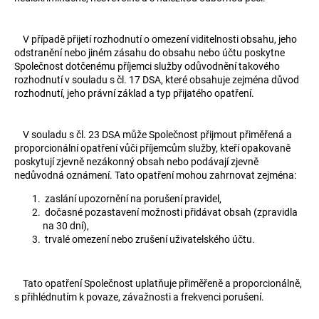
V případě přijetí rozhodnutí o omezení viditelnosti obsahu, jeho
odstranění nebo jiném zásahu do obsahu nebo účtu poskytne
Společnost dotčenému příjemci služby odůvodnění takového
rozhodnutí v souladu s čl. 17 DSA, které obsahuje zejména důvod
rozhodnutí, jeho právní základ a typ přijatého opatření.
V souladu s čl. 23 DSA může Společnost přijmout přiměřená a
proporcionální opatření vůči příjemcům služby, kteří opakovaně
poskytují zjevně nezákonný obsah nebo podávají zjevně
nedůvodná oznámení. Tato opatření mohou zahrnovat zejména:
zaslání upozornění na porušení pravidel,
dočasné pozastavení možnosti přidávat obsah (zpravidla
na 30 dní),
trvalé omezení nebo zrušení uživatelského účtu.
Tato opatření Společnost uplatňuje přiměřeně a proporcionálně,
s přihlédnutím k povaze, závažnosti a frekvenci porušení.