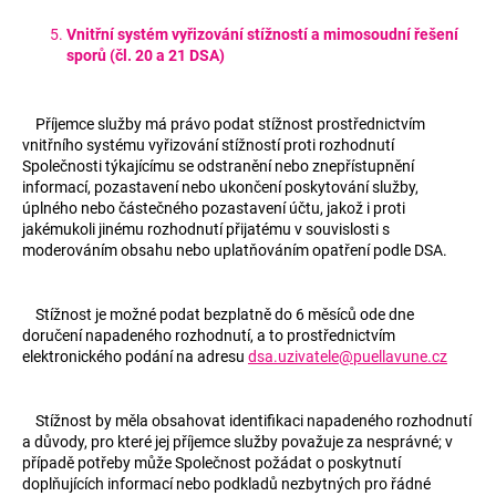
Vnitřní systém vyřizování stížností a mimosoudní řešení
sporů (čl. 20 a 21 DSA)
Příjemce služby má právo podat stížnost prostřednictvím
vnitřního systému vyřizování stížností proti rozhodnutí
Společnosti týkajícímu se odstranění nebo znepřístupnění
informací, pozastavení nebo ukončení poskytování služby,
úplného nebo částečného pozastavení účtu, jakož i proti
jakémukoli jinému rozhodnutí přijatému v souvislosti s
moderováním obsahu nebo uplatňováním opatření podle DSA.
Stížnost je možné podat bezplatně do 6 měsíců ode dne
doručení napadeného rozhodnutí, a to prostřednictvím
elektronického podání na adresu
dsa.uzivatele@puellavune.cz
Stížnost by měla obsahovat identifikaci napadeného rozhodnutí
a důvody, pro které jej příjemce služby považuje za nesprávné; v
případě potřeby může Společnost požádat o poskytnutí
doplňujících informací nebo podkladů nezbytných pro řádné