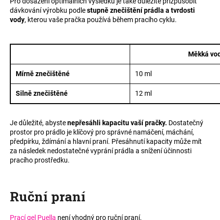
Pro dosažení optimálních výsledků je také důležité přizpůsobit
a
dávkování výrobku podle
stupně znečištění prádla a tvrdosti
vody
, kterou vaše pračka používá během pracího cyklu.
j
í
t
Měkká vo
?
Mírně znečištěné
10 ml
Silně znečištěné
12 ml
HLEDAT
Je důležité, abyste
nepřesáhli kapacitu vaší pračky.
Dostatečný
prostor pro prádlo je klíčový pro správné namáčení, máchání,
předpírku, ždímání a hlavní praní. Přesáhnutí kapacity může mít
za následek nedostatečné vyprání prádla a snížení účinnosti
D
pracího prostředku.
o
p
o
Ruční praní
r
u
Prací gel Puella
není vhodný pro ruční praní.