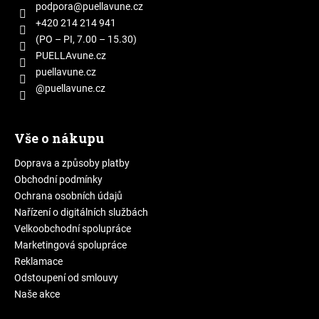
a
podpora
@
puellavune.cz
t
+420 214 214 941
í
(PO – PI, 7.00 – 15.30)
PUELLAvune.cz
puellavune.cz
@puellavune.cz
Vše o nákupu
Doprava a způsoby platby
Obchodní podmínky
Ochrana osobních údajů
Nařízení o digitálních službách
Velkoobchodní spolupráce
Marketingová spolupráce
Reklamace
Odstoupení od smlouvy
Naše akce