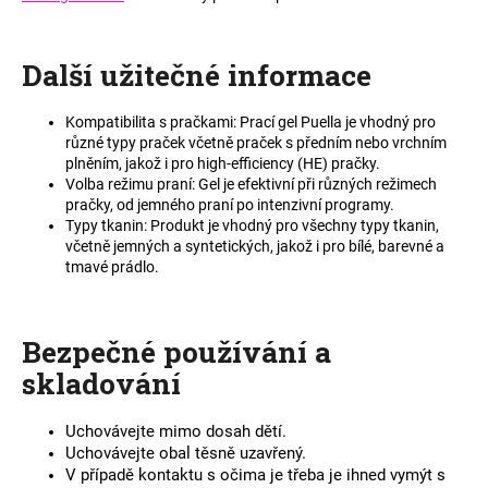
č
u
j
Další užitečné informace
e
m
e
Kompatibilita s pračkami: Prací gel Puella je vhodný pro
různé typy praček včetně praček s předním nebo vrchním
plněním, jakož i pro high-efficiency (HE) pračky.
Volba režimu praní: Gel je efektivní při různých režimech
pračky, od jemného praní po intenzivní programy.
Typy tkanin: Produkt je vhodný pro všechny typy tkanin,
včetně jemných a syntetických, jakož i pro bílé, barevné a
tmavé prádlo.
Bezpečné používání a
skladování
Uchovávejte mimo dosah dětí.
Uchovávejte obal těsně uzavřený.
V případě kontaktu s očima je třeba je ihned vymýt s