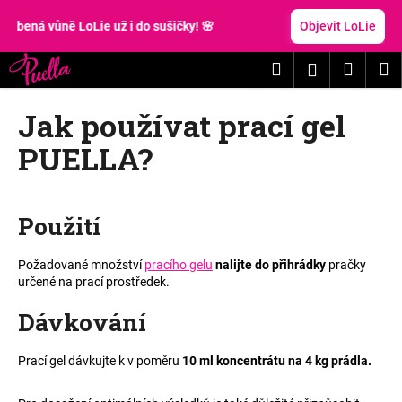
K
Přejít
na
 vůně LoLie už i do sušičky! 🌸
Objevit LoLie
o
obsah
Zpět
Zpět
š
Hledat
Nákup
M
Přihlášení
í
C
k
košík
Jak používat prací gel
o
p
PUELLA?
o
t
ř
Použití
e
b
Požadované množství
pracího gelu
nalijte do přihrádky
pračky
u
určené na prací prostředek.
j
Dávkování
e
t
Prací gel dávkujte k v poměru
10 ml koncentrátu na 4 kg prádla.
e
n