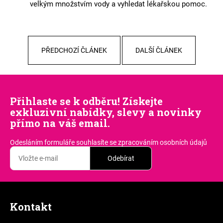
velkým množstvím vody a vyhledat lékařskou pomoc.
PŘEDCHOZÍ ČLÁNEK
DALŠÍ ČLÁNEK
Přihlaste se k odběru! Získejte
exkluzivní nabídky, slevy a novinky
přímo na váš email.
Odesláním formuláře souhlasíte
se zpracováním osobních údajů
Odebírat
Z
á
Kontakt
p