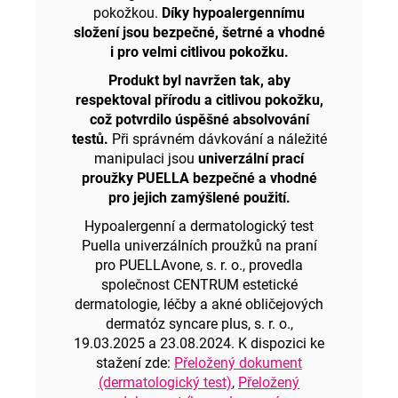
pokožkou.
Díky hypoalergennímu
složení jsou bezpečné, šetrné a vhodné
i pro velmi citlivou pokožku.
Produkt byl navržen tak, aby
respektoval přírodu a citlivou pokožku,
což potvrdilo úspěšné absolvování
testů.
Při správném dávkování a náležité
manipulaci jsou
univerzální prací
proužky PUELLA bezpečné a vhodné
pro jejich zamýšlené použití.
Hypoalergenní a dermatologický test
Puella univerzálních proužků na praní
pro PUELLAvone, s. r. o., provedla
společnost CENTRUM estetické
dermatologie, léčby a akné obličejových
dermatóz syncare plus, s. r. o.,
19.03.2025 a 23.08.2024. K dispozici ke
stažení zde:
Přeložený dokument
(dermatologický test)
,
Přeložený