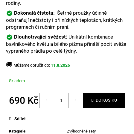
č
rodiny.
u
Dokonalá čistota:
Šetrné proužky účinně
j
e
odstraňují nečistoty i při nízkých teplotách, krátkých
m
programech či ručním praní.
e
Dlouhotrvající svěžest:
Unikátní kombinace
bavlníkového květu a bílého pižma přináší pocit svěže
vypraného prádla po celé týdny.
🚚
Můžeme doručit do:
11.8.2026
Skladem
690 Kč
DO KOŠÍKU
Měrná
cena:
Sdílet
Kategorie
:
Zvýhodněné sety