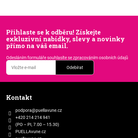
Přihlaste se k odběru! Získejte
exkluzivní nabídky, slevy a novinky
přímo na váš email.
Odesláním formuláře souhlasíte
se zpracováním osobních údajů
Odebírat
Z
á
Kontakt
p
a
podpora
@
puellavune.cz
t
+420 214 214 941
í
(PO – PI, 7.00 – 15.30)
PUELLAvune.cz