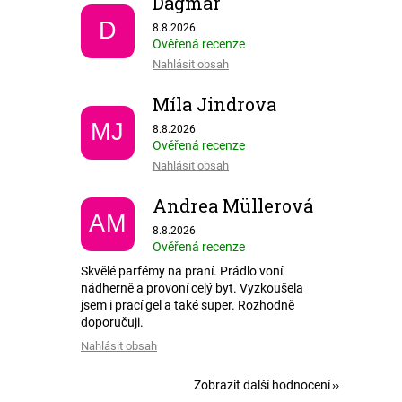
Dagmar
Hodnocení obchodu je 5 z 5 hvězdiček.
D
8.8.2026
Ověřená recenze
Nahlásit obsah
Míla Jindrova
Hodnocení obchodu je 5 z 5 hvězdiček.
MJ
8.8.2026
Ověřená recenze
Nahlásit obsah
Andrea Müllerová
AM
Hodnocení obchodu je 5 z 5 hvězdiček.
8.8.2026
Ověřená recenze
Skvělé parfémy na praní. Prádlo voní
nádherně a provoní celý byt. Vyzkoušela
jsem i prací gel a také super. Rozhodně
doporučuji.
Nahlásit obsah
Zobrazit další hodnocení