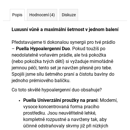
Popis
Hodnocení (4)
Diskuze
Luxusní vůně a maximální šetrnost v jednom balení
Představujeme ti dokonalou synergii pro tvé prádlo
–
Puella Hypoalergenní Duo
. Pokud toužíš po
neodolatelně voňavém prádle, ale tvá pokožka
(nebo pokožka tvých dětí) si vyžaduje mimořádně
jemnou péči, tento set je navržen přesně pro tebe.
Spojili jsme sílu šetrného praní a čistotu bavlny do
jednoho prémiového balíčku.
Co toto skvělé hypoalergenní duo obsahuje?
Puella Univerzální proužky na praní:
Moderní,
vysoce koncentrovaná forma pracího
prostředku. Jsou neuvěřitelně lehké,
kompletně rozpustné a navrženy tak, aby
účinně odstraňovaly skvrny již při nízkých