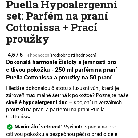
Puella Hypoalergenní
a
set: Parfém na praní
j
í
Cottonissa + Prací
t
proužky
?
Průměrné
4,5 / 5
4 hodnocení
Podrobnosti hodnocení
hodnocení
Dokonalá harmonie čistoty a jemnosti pro
produktu
citlivou pokožku - 250 ml parfém na praní
je
HLEDAT
Puella Cottonissa a proužky na 50 praní
4,5
z
Hledáte dokonalou čistotu a luxusní vůni, která je
5
hvězdiček.
zároveň maximálně šetrná k pokožce? Poznejte naše
D
skvělé hypoalergenní duo
– spojení univerzálních
o
proužků na praní a parfému na praní Puella
p
Cottonissa.
o
r
Maximální šetrnost:
Vyvinuto speciálně pro
u
citlivou pokožku a bezpečnou péči o prádlo celé