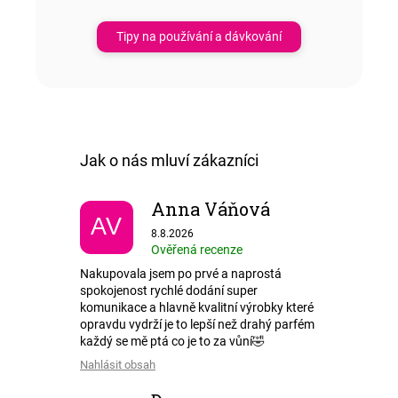
Tipy na používání a dávkování
Anna Váňová
AV
Hodnocení obchodu je 5 z 5 hvězdiček.
8.8.2026
Ověřená recenze
Nakupovala jsem po prvé a naprostá
spokojenost rychlé dodání super
komunikace a hlavně kvalitní výrobky které
opravdu vydrží je to lepší než drahý parfém
každý se mě ptá co je to za vůní🤣
Nahlásit obsah