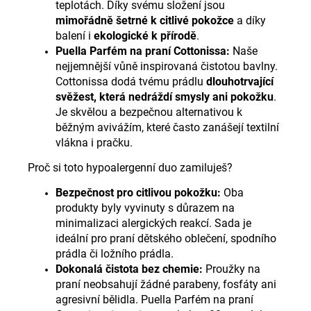
teplotách. Díky svému složení jsou
mimořádně šetrné k citlivé pokožce
a díky
balení i
ekologické k přírodě
.
Puella Parfém na praní Cottonissa:
Naše
nejjemnější vůně inspirovaná čistotou bavlny.
Cottonissa dodá tvému prádlu
dlouhotrvající
svěžest, která nedráždí smysly ani pokožku
.
Je skvělou a bezpečnou alternativou k
běžným avivážím, které často zanášejí textilní
vlákna i pračku.
Proč si toto hypoalergenní duo zamiluješ?
Bezpečnost pro citlivou pokožku:
Oba
produkty byly vyvinuty s důrazem na
minimalizaci alergických reakcí. Sada je
ideální pro praní dětského oblečení, spodního
prádla či ložního prádla.
Dokonalá čistota bez chemie:
Proužky na
praní neobsahují žádné parabeny, fosfáty ani
agresivní bělidla. Puella Parfém na praní