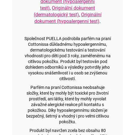
dokument (hypoalergenní
test)
,
Originální dokument
(dermatologický test)
,
Originální
dokument (hypoalergenní test)
.
Společnost PUELLA podrobila parfém na praní
Cottonissa důkladnému hypoalergennímu,
dermatologickému testování a testování
vhodnosti pro děti pod 3 roky, zaměřenému na
citlivou pokožku. Produkt byl testován pod
dohledem odborníků a výsledky potvrdily jeho
vysokou snášenlivost i u osob se zvýšenou
citlivostí.
Parfém na praní Cottonissa neobsahuje
složky, které by mohly být toxické pro životní
prostředí, ani látky, které by mohly vyvolat
závažné alergické reakce při kontaktu s
pokožkou. Díky hypoalergennímu složení je
bezpečný, šetrný a vhodný i pro velmi citlivou
pokožku.
Produkt byl navržen zcela bez obsahu 80