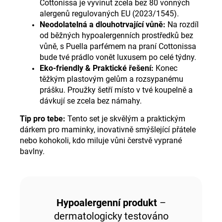
Cottonissa je vyvinut zcela bez 80 vonných
alergenů regulovaných EU (2023/1545).
Neodolatelná a dlouhotrvající vůně:
Na rozdíl
od běžných hypoalergenních prostředků bez
vůně, s Puella parfémem na praní Cottonissa
bude tvé prádlo vonět luxusem po celé týdny.
Eko-friendly & Praktické řešení:
Konec
těžkým plastovým gelům a rozsypanému
prášku. Proužky šetří místo v tvé koupelně a
dávkují se zcela bez námahy.
Tip pro tebe:
Tento set je skvělým a praktickým
dárkem pro maminky, inovativně smýšlející přátele
nebo kohokoli, kdo miluje vůni čerstvě vyprané
bavlny.
Hypoalergenní produkt
–
dermatologicky testováno