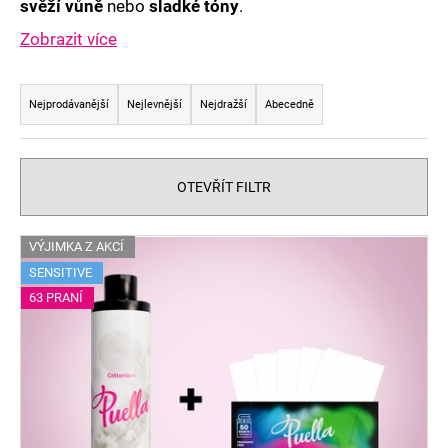
č
svěží vůně
nebo
sladké tóny
.
u
Zobrazit více
j
e
Ř
m
a
Nejprodávanější
Nejlevnější
Nejdražší
Abecedně
e
z
e
n
OTEVŘÍT FILTR
í
p
V
VÝJIMKA Z AKCÍ
r
ý
SENSITIVE
o
p
63 PRANÍ
d
i
u
s
k
p
t
r
ů
o