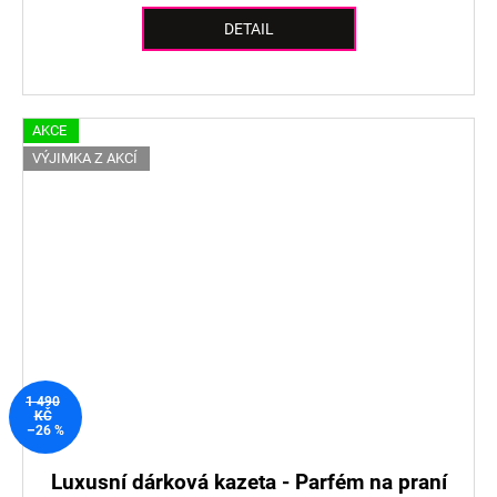
DETAIL
AKCE
VÝJIMKA Z AKCÍ
1 490
KČ
–26 %
Luxusní dárková kazeta - Parfém na praní