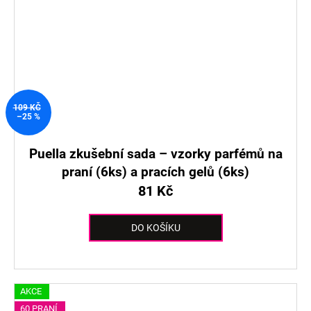
109 KČ
–25 %
Puella zkušební sada – vzorky parfémů na
praní (6ks) a pracích gelů (6ks)
81 Kč
DO KOŠÍKU
AKCE
60 PRANÍ