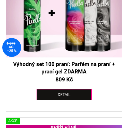
1 079
KČ
–25 %
Výhodný set 100 praní: Parfém na praní +
prací gel ZDARMA
809 Kč
DETAIL
AKCE
SVĚŽÍ VŮNĚ