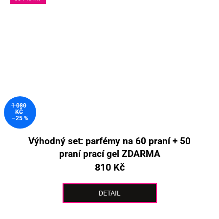
1 080
KČ
–25 %
Výhodný set: parfémy na 60 praní + 50
praní prací gel ZDARMA
810 Kč
DETAIL