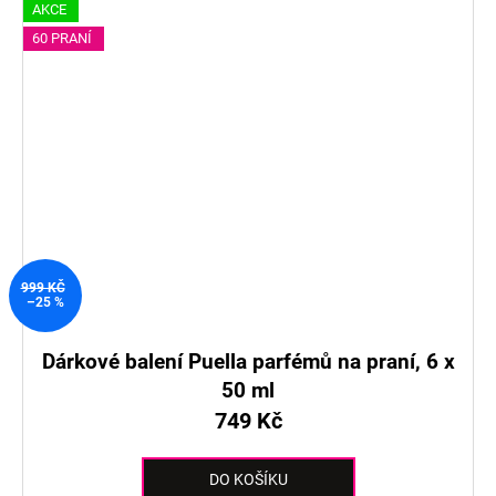
AKCE
60 PRANÍ
999 KČ
–25 %
Dárkové balení Puella parfémů na praní, 6 x
50 ml
749 Kč
DO KOŠÍKU