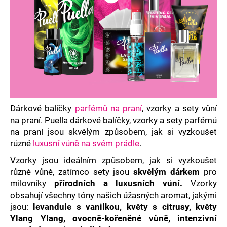
a
j
í
t
?
Dárkové balíčky
parfémů na praní
, vzorky a sety vůní
HLEDAT
na praní. Puella dárkové balíčky, vzorky a sety parfémů
na praní jsou skvělým způsobem, jak si vyzkoušet
různé
luxusní vůně na svém prádle
.
D
Vzorky jsou ideálním způsobem, jak si vyzkoušet
o
různé vůně, zatímco sety jsou
skvělým dárkem
pro
p
milovníky
přírodních a luxusních vůní.
Vzorky
o
obsahují všechny tóny našich úžasných aromat, jakými
r
jsou:
levandule s vanilkou, květy s citrusy, květy
u
Ylang Ylang, ovocně-kořeněné vůně, intenzivní