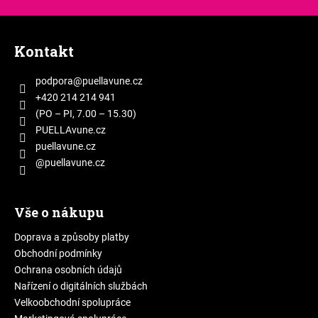
k
Z
y
á
v
Kontakt
p
ý
p
a
podpora
@
puellavune.cz
i
t
+420 214 214 941
s
í
(PO – PI, 7.00 – 15.30)
u
PUELLAvune.cz
puellavune.cz
@puellavune.cz
Vše o nákupu
Doprava a způsoby platby
Obchodní podmínky
Ochrana osobních údajů
Nařízení o digitálních službách
Velkoobchodní spolupráce