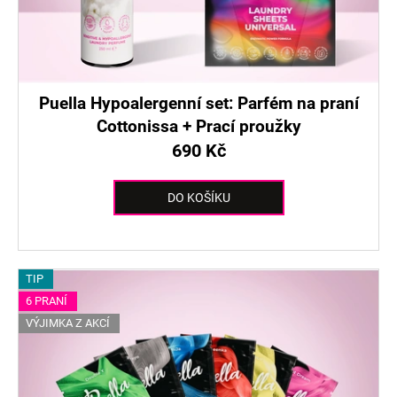
d
u
k
t
ů
Puella Hypoalergenní set: Parfém na praní
Cottonissa + Prací proužky
690 Kč
DO KOŠÍKU
TIP
6 PRANÍ
VÝJIMKA Z AKCÍ