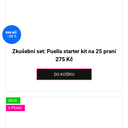
369 KČ
–25 %
Zkušební set: Puella starter kit na 25 praní
275 Kč
DO KOŠÍKU
AKCE
6 PRANÍ