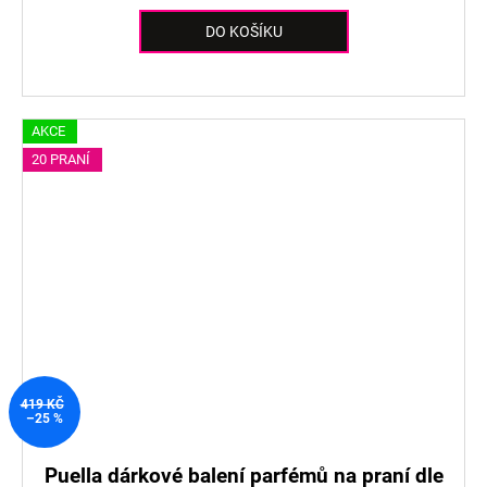
DO KOŠÍKU
AKCE
20 PRANÍ
419 KČ
–25 %
Puella dárkové balení parfémů na praní dle