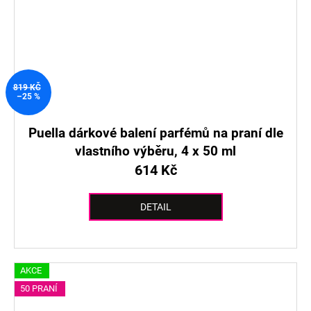
819 KČ
–25 %
Puella dárkové balení parfémů na praní dle
vlastního výběru, 4 x 50 ml
614 Kč
DETAIL
AKCE
50 PRANÍ