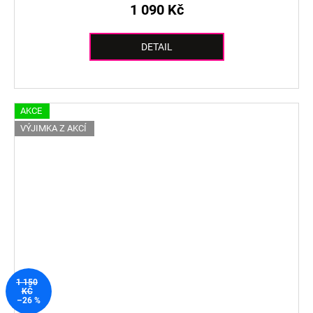
1 090 Kč
DETAIL
AKCE
VÝJIMKA Z AKCÍ
1 150
KČ
–26 %