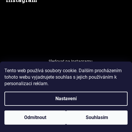
Sledovat na Instagramu
Tento web používá soubory cookie.
Dalším procházením
tohoto webu vyjadrujete souhlas s jejich používáním k
Přijímáme online platby
personalizaci reklam.
Nastavení
Odmítnout
Souhlasím
Možnosti dopravy