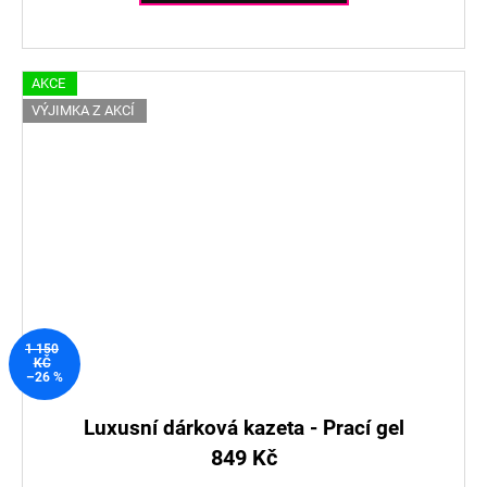
AKCE
VÝJIMKA Z AKCÍ
1 150
KČ
–26 %
Luxusní dárková kazeta - Prací gel
849 Kč