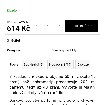
Skladem
819 Kč
–25 %
614 Kč
DO KOŠÍKU
Měrná
cena:
Sdílet
Kategorie
:
Všechny produkty
Popis
Související (3)
Hodnocení (17)
Diskuze
S každou lahvičkou o objemu 50 ml získáte 10
praní, což dohromady představuje 200 ml
parfému, tedy až 40 praní. Vytvořte si vlastní
dárkový set čtyř vůní na prádlo.
Dárkový set čtyř parfémů na prádlo je skvělým