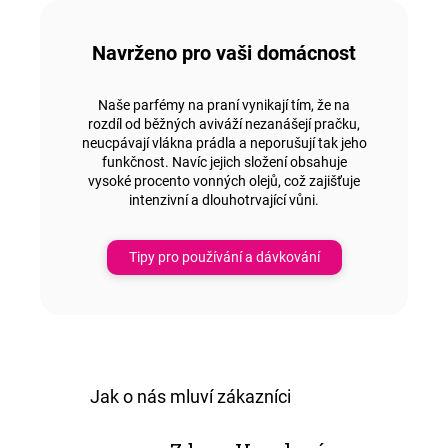
Navrženo pro vaši domácnost
Naše parfémy na praní
vynikají tím,
že na
rozdíl od běžných aviváží nezanášejí pračku,
neucpávají vlákna prádla a neporušují tak jeho
funkčnost. Navíc jejich složení
obsahuje
vysoké procento vonných olejů,
což zajišťuje
intenzivní a dlouhotrvající vůni.
Tipy pro používání a dávkování