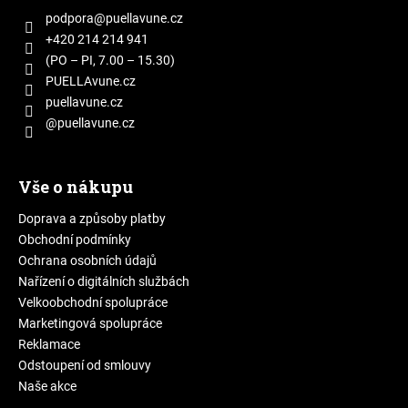
a
podpora
@
puellavune.cz
t
+420 214 214 941
í
(PO – PI, 7.00 – 15.30)
PUELLAvune.cz
puellavune.cz
@puellavune.cz
Vše o nákupu
Doprava a způsoby platby
Obchodní podmínky
Ochrana osobních údajů
Nařízení o digitálních službách
Velkoobchodní spolupráce
Marketingová spolupráce
Reklamace
Odstoupení od smlouvy
Naše akce