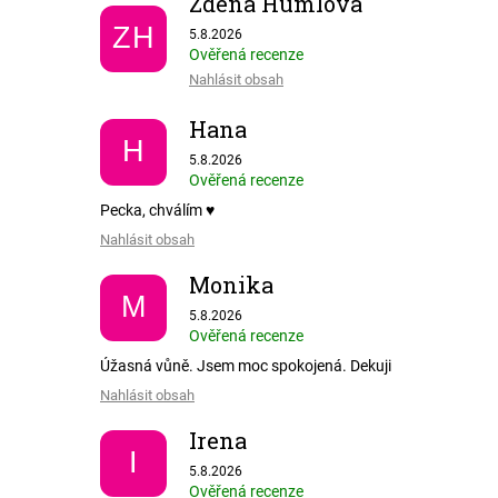
Zdena Humlová
Hodnocení obchodu je 5 z 5 hvězdiček.
ZH
5.8.2026
Ověřená recenze
Nahlásit obsah
Hana
H
Hodnocení obchodu je 5 z 5 hvězdiček.
5.8.2026
Ověřená recenze
Pecka, chválím ♥️
Nahlásit obsah
Monika
M
Hodnocení obchodu je 5 z 5 hvězdiček.
5.8.2026
Ověřená recenze
Úžasná vůně. Jsem moc spokojená. Dekuji
Nahlásit obsah
Irena
I
Hodnocení obchodu je 5 z 5 hvězdiček.
5.8.2026
Ověřená recenze