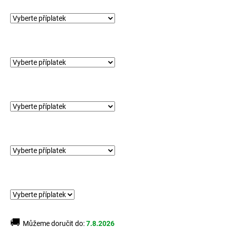
č
u
j
e
m
e
🚚
Můžeme doručit do:
7.8.2026