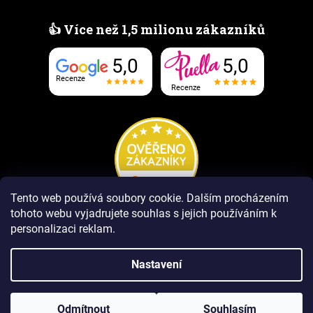
👍 Více než 1,5 milionu zákazníků
5,0
5,0
Recenze
Recenze
Tento web používá soubory cookie.
Dalším procházením
tohoto webu vyjadrujete souhlas s jejich používáním k
personalizaci reklam.
Nastavení
Vytvořil Shoptet Premium
Odmítnout
Souhlasím
Copyright 2026
www.PUELLAvune.cz
. Všechna práva vyhrazena.