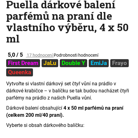
Puella dárkové balení
a
parfémů na praní dle
j
í
vlastního výběru, 4 x 50
t
ml
?
Průměrné
5,0 / 5
17 hodnocení
Podrobnosti hodnocení
hodnocení
First Dream
JaLu
Double Y
EmiJa
Frayo
produktu
je
HLEDAT
Queenka
5,0
z
Vytvořte si vlastní dárkový set čtyř vůní na prádlo v
5
dárkové krabičce – v balíčku se tak budou nacházet čtyři
hvězdiček.
D
parfémy na prádlo z našich Puella vůní.
o
Dárkové balení obsahující
4 x 50 ml parfémů na praní
p
(celkem 200 ml/40 praní).
o
r
Vyberte si obsah dárkového balíčku:
u