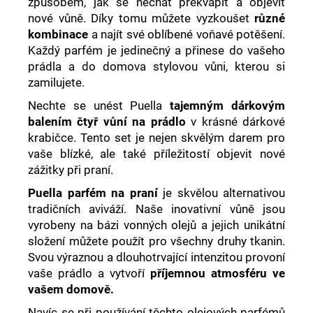
způsobem, jak se nechat překvapit a objevit
nové vůně. Díky tomu můžete vyzkoušet
různé
kombinace
a najít své oblíbené voňavé potěšení.
Každý parfém je jedinečný a přinese do vašeho
prádla a do domova stylovou vůni, kterou si
zamilujete.
Nechte se unést Puella
tajemným
dárkovým
balením
čtyř
vůní
na prádlo
v krásné dárkové
krabičce. Tento set je nejen skvělým darem pro
vaše blízké, ale také příležitostí objevit nové
zážitky při praní.
Puella parfém na praní
je skvělou alternativou
tradičních aviváží. Naše inovativní vůně jsou
vyrobeny na bázi vonných olejů a jejich unikátní
složení můžete použít pro všechny druhy tkanin.
Svou výraznou a dlouhotrvající intenzitou provoní
vaše prádlo a vytvoří
příjemnou atmosféru ve
vašem domově.
Navíc se při používání těchto olejových parfémů