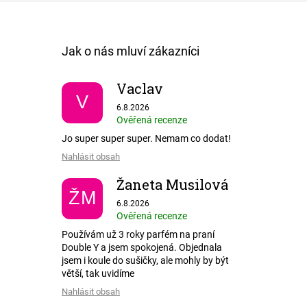
Vaclav
V
Hodnocení obchodu je 5 z 5 hvězdiček.
6.8.2026
Ověřená recenze
Jo super super super. Nemam co dodat!
Nahlásit obsah
Žaneta Musilová
ŽM
Hodnocení obchodu je 5 z 5 hvězdiček.
6.8.2026
Ověřená recenze
Používám už 3 roky parfém na praní
Double Y a jsem spokojená. Objednala
jsem i koule do sušičky, ale mohly by být
větší, tak uvidíme
Nahlásit obsah