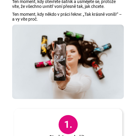
Ten moment, kdy otevřete šatník a usmějete se, protože
víte, že všechno uvnitř voní přesně tak, jak chcete.
Ten moment, kdy někdo v práci řekne: „Tak krásně voníš!" –
a vy víte proč.
Jak na to?
1.