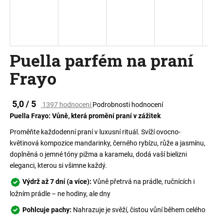
a
j
í
t
Puella parfém na praní
?
Frayo
Průměrné
5,0 / 5
1397 hodnocení
Podrobnosti hodnocení
hodnocení
HLEDAT
Puella Frayo: Vůně, která promění praní v zážitek
produktu
je
Proměňte každodenní praní v luxusní rituál. Svíží ovocno-
5,0
květinová kompozice mandarinky, černého rybízu, růže a jasmínu,
z
D
doplněná o jemné tóny pižma a karamelu, dodá vaší bielizni
5
o
eleganci, kterou si všimne každý.
hvězdiček.
p
Výdrž až 7 dní (a více):
Vůně přetrvá na prádle, ručnících i
o
ložním prádle – ne hodiny, ale dny
r
u
Pohlcuje pachy:
N
ahrazuje je svěží, čistou vůní během celého