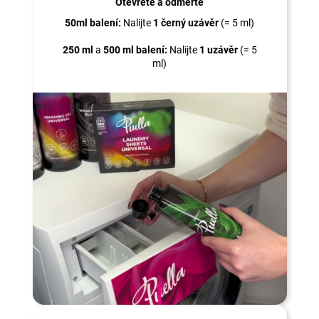
Otevřete a odměřte
50ml balení:
Nalijte
1 černý uzávěr
(= 5 ml)
250 ml
a
500 ml balení:
Nalijte
1 uzávěr
(= 5
ml)