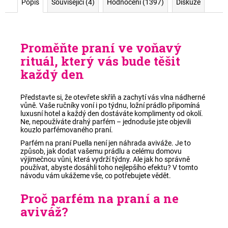
Popis
Související (4)
Hodnocení (1397)
Diskuze
Proměňte praní ve voňavý
rituál, který vás bude těšit
každý den
Představte si, že otevřete skříň a zachytí vás vlna nádherné
vůně. Vaše ručníky voní i po týdnu, ložní prádlo připomíná
luxusní hotel a každý den dostáváte komplimenty od okolí.
Ne, nepoužíváte drahý parfém – jednoduše jste objevili
kouzlo parfémovaného praní.
Parfém na praní Puella není jen náhrada aviváže. Je to
způsob, jak dodat vašemu prádlu a celému domovu
výjimečnou vůni, která vydrží týdny. Ale jak ho správně
používat, abyste dosáhli toho nejlepšího efektu? V tomto
návodu vám ukážeme vše, co potřebujete vědět.
Proč parfém na praní a ne
aviváž?