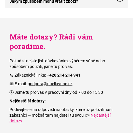
Jakým způsobem mohu vrátit zboží?
Máte dotazy? Rádi vám
poradíme.
Pokud si nejste jisti dávkováním, výběrem vůně nebo
způsobem použití, jsme tu pro vás.
📞 Zákaznická linka:
+420 214 214 941
📧 E-mail:
podpora@puellavune.cz
🕓 Jsme tu pro vás v pracovní dny od 7:00 do 15:30
Nejčastější dotazy:
Podívejte se na odpovědi na otázky, které už položili naši
zákazníci — možná tam najdete i tu svou 👉
Nejčastější
dotazy