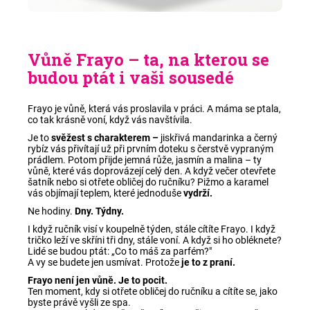
Vůně Frayo – ta, na kterou se
budou ptát i vaši sousedé
Frayo je vůně, která vás proslavila v práci. A máma se ptala,
co tak krásně voní, když vás navštívila.
Je to
svěžest s charakterem –
jiskřivá mandarinka a černý
rybíz vás přivítají už při prvním doteku s čerstvě vypraným
prádlem. Potom přijde jemná růže, jasmín a malina – ty
vůně, které vás doprovázejí celý den. A když večer otevřete
šatník nebo si otřete obličej do ručníku? Pižmo a karamel
vás objímají teplem, které jednoduše
vydrží.
Ne hodiny.
Dny. Týdny.
I když ručník visí v koupelně týden, stále cítíte Frayo. I když
tričko leží ve skříni tři dny, stále voní. A když si ho obléknete?
Lidé se budou ptát: „Co to máš za parfém?"
A vy se budete jen usmívat. Protože
je to z praní.
Frayo není jen vůně. Je to pocit.
Ten moment, kdy si otřete obličej do ručníku a cítíte se, jako
byste právě vyšli ze spa.