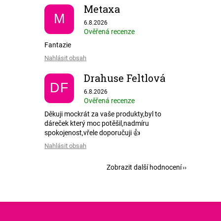
Metaxa
M
Hodnocení obchodu je 5 z 5 hvězdiček.
6.8.2026
Ověřená recenze
Fantazie
Nahlásit obsah
Drahuse Feltlová
DF
Hodnocení obchodu je 5 z 5 hvězdiček.
6.8.2026
Ověřená recenze
Děkuji mockrát za vaše produkty,byl to
dáreček který moc potěšil,nadmíru
spokojenost,vřele doporučuji 👍
Nahlásit obsah
Zobrazit další hodnocení