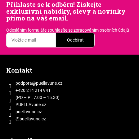
Přihlaste se k odběru! Získejte
exkluzivní nabídky, slevy a novinky
přímo na váš email.
Odesláním formuláře souhlasíte
se zpracováním osobních údajů
Odebírat
Z
á
Kontakt
p
a
podpora
@
puellavune.cz
t
+420 214 214 941
í
(PO – PI, 7.00 – 15.30)
PUELLAvune.cz
puellavune.cz
@puellavune.cz