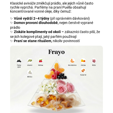
Klasické aviváže změkčují prádlo, ale jejich vůně často
rychle vyprchá. Parfémy na praní Puella obsahují
koncentrované vonné oleje, díky čemuž:
✨
Vůně vydrží 2–4 týdny
(při správném dávkování)
✨
Domov provoní dlouhodobě,
nejen čerstvě vyprané
prádlo
✨
Získáte komplimenty od okolí –
zákazníci často píší, že
se jich kolegové ptají, jaký parfém používají
✨
Praní se stane rituálem,
nikoliv povinností