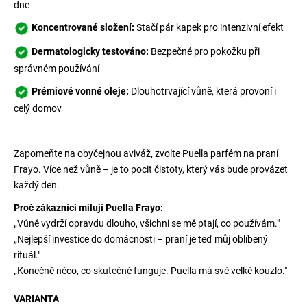
č
dne
u
Koncentrované složení:
Stačí pár kapek pro intenzivní efekt
j
e
Dermatologicky testováno:
Bezpečné pro pokožku při
m
správném používání
e
Prémiové vonné oleje:
Dlouhotrvající vůně, která provoní i
celý domov
Zapomeňte na obyčejnou aviváž, zvolte Puella parfém na praní
Frayo. Více než vůně – je to pocit čistoty, který vás bude provázet
každý den.
Proč zákazníci milují Puella Frayo:
„Vůně vydrží opravdu dlouho, všichni se mě ptají, co používám."
„Nejlepší investice do domácnosti – praní je teď můj oblíbený
rituál."
„Konečně něco, co skutečně funguje. Puella má své velké kouzlo."
VARIANTA