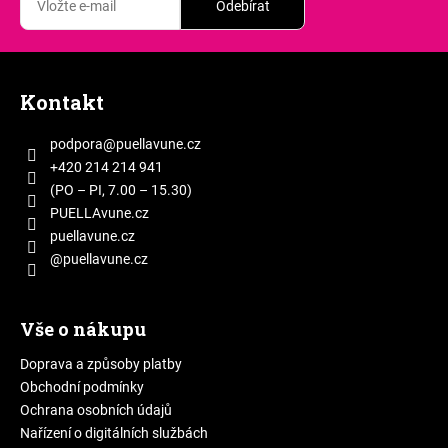
Odebírat
Z
á
Kontakt
p
a
podpora
@
puellavune.cz
t
+420 214 214 941
í
(PO – PI, 7.00 – 15.30)
PUELLAvune.cz
puellavune.cz
@puellavune.cz
Vše o nákupu
Doprava a způsoby platby
Obchodní podmínky
Ochrana osobních údajů
Nařízení o digitálních službách