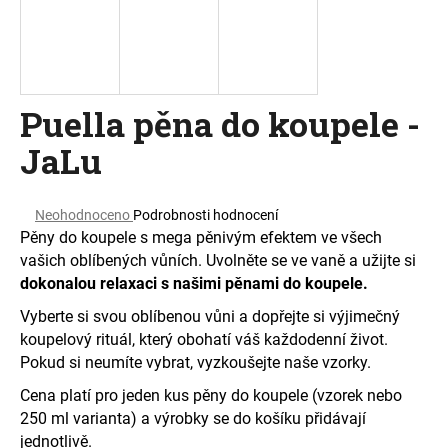
a
j
í
t
Puella pěna do koupele -
?
JaLu
Průměrné
Neohodnoceno
Podrobnosti hodnocení
hodnocení
HLEDAT
Pěny do koupele s mega pěnivým efektem ve všech
produktu
vašich oblíbených vůních. Uvolněte se ve vaně a užijte si
je
dokonalou relaxaci s našimi pěnami do koupele.
0,0
z
D
Vyberte si svou oblíbenou vůni a dopřejte si výjimečný
5
o
koupelový rituál, který obohatí váš každodenní život.
hvězdiček.
p
Pokud si neumíte vybrat, vyzkoušejte naše vzorky.
o
Cena platí pro jeden kus pěny do koupele (vzorek nebo
r
250 ml varianta) a výrobky se do košíku přidávají
u
jednotlivě.