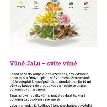
Vůně JaLu – svíte vůně
Každá pěna do koupele je navržena tak, aby vytvářela
bohatou a krémovou pěnu, což znamená, že si ve vaně
můžete dopřát luxusní požitek. Jednoduše nalijte
10 ml
pěny do koupele
do proudu vody a nechte se unášet
dokonalou vůní a pěnou.
Z naší široké nabídky vůní si můžete vybrat tu, která
dokonale zapůsobí na vaše smysly.
JaLu
–
energizující květinové tóny smíchané s osvěžující