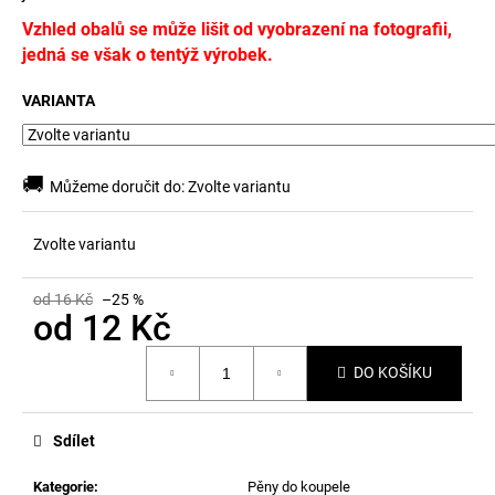
č
u
Vzhled obalů se může lišit od vyobrazení na fotografii,
j
jedná se však o tentýž výrobek.
e
m
VARIANTA
e
🚚
Můžeme doručit do:
Zvolte variantu
Zvolte variantu
od 16 Kč
–25 %
od
12 Kč
Měrná
DO KOŠÍKU
cena:
Sdílet
Kategorie
:
Pěny do koupele