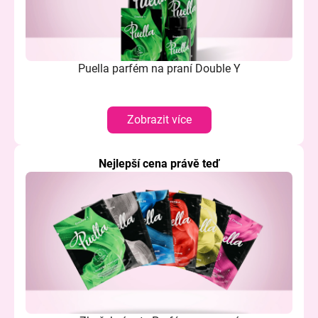
a
j
í
Puella parfém na praní Double Y
t
?
Zobrazit více
Nejlepší cena právě teď
HLEDAT
D
o
p
o
r
u