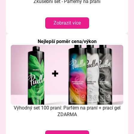
č
Zkušební set - Parfémy na praní
u
j
e
Zobrazit více
m
e
Nejlepší poměr cena/výkon
Výhodný set 100 praní: Parfém na praní + prací gel
ZDARMA