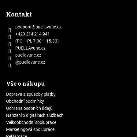
Z
á
Kontakt
p
a
podpora
@
puellavune.cz
t
+420 214 214 941
í
(PO – PI, 7.00 – 15.30)
PUELLAvune.cz
puellavune.cz
@puellavune.cz
Vše o nákupu
Doprava a způsoby platby
Obchodní podmínky
Ochrana osobních údajů
Nařízení o digitálních službách
Velkoobchodní spolupráce
Marketingová spolupráce
Reklamace