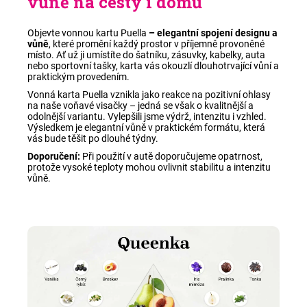
vůně na cesty i domů
Objevte vonnou kartu Puella
– elegantní spojení designu a
vůně
, které promění každý prostor v příjemně provoněné
místo. Ať už ji umístíte do šatníku, zásuvky, kabelky, auta
nebo sportovní tašky, karta vás okouzlí dlouhotrvající vůní a
praktickým provedením.
Vonná karta Puella vznikla jako reakce na pozitivní ohlasy
na naše voňavé visačky – jedná se však o kvalitnější a
odolnější variantu. Vylepšili jsme výdrž, intenzitu i vzhled.
Výsledkem je elegantní vůně v praktickém formátu, která
vás bude těšit po dlouhé týdny.
Doporučení:
Při použití v autě doporučujeme opatrnost,
protože vysoké teploty mohou ovlivnit stabilitu a intenzitu
vůně.