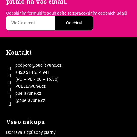
přímo na váš email.
Odesláním formuláře souhlasíte
se zpracováním osobních údajů
Odebírat
Z
á
Kontakt
p
a
podpora
@
puellavune.cz
t
+420 214 214 941
í
(PO – PI, 7.00 – 15.30)
PUELLAvune.cz
puellavune.cz
@puellavune.cz
Vše o nákupu
Doprava a způsoby platby