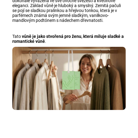
dokonale vyvážena ve své ovocné svěžesti a květinové
eleganci. Základ vůně je hluboký a smyslný. Zemitá pačuli
se pojí se sladkou pralinkou a hřejivou tonkou, která je v
parfémech známá svým jemně sladkým, vanilkovo-
mandlovým podtónem s nádechem dřevnatosti.
Tato
vůně je jako stvořená pro ženu, která miluje sladké a
romantické vůně
.