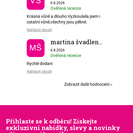
VS
Hodnocení obchodu je 5 z 5 hvězdiček.
6.8.2026
Ověřená recenze
Krásná vůně a dlouho Vyzkoušela jsem i
ostatní vůně,všechny jsou pěkné.
Nahlásit obsah
martina švadlenkova
MŠ
Hodnocení obchodu je 5 z 5 hvězdiček.
6.8.2026
Ověřená recenze
Rychlé dodani
Nahlásit obsah
Zobrazit další hodnocení
Přihlaste se k odběru! Získejte
exkluzivní nabídky, slevy a novinky