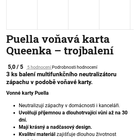
a
j
í
t
Puella voňavá karta
?
Queenka – trojbalení
Průměrné
5,0 / 5
5 hodnocení
Podrobnosti hodnocení
hodnocení
HLEDAT
3 ks balení multifunkčního neutralizátoru
produktu
zápachu v podobě voňavé karty.
je
5,0
Vonné karty Puella
z
D
5
Neutralizují zápachy v domácnosti i kanceláři.
o
hvězdiček.
p
Uvolňují příjemnou a dlouhotrvající vůni až na 30
o
dní.
r
Mají krásný a nadčasový design.
u
Kvalitní materiál
zajišťuje dlouhou životnost