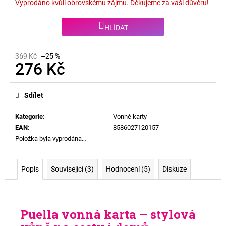
Vyprodáno kvůli obrovskému zájmu. Děkujeme za vaši důvěru!
HLÍDAT
369 Kč
–25 %
276 Kč
Měrná
cena:
Sdílet
Kategorie
:
Vonné karty
EAN
:
8586027120157
Položka byla vyprodána…
Popis
Související (3)
Hodnocení (5)
Diskuze
Puella vonná karta – stylová