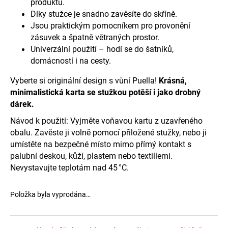
č
produktu.
u
Díky stužce je snadno zavěsíte do skříně.
j
Jsou praktickým pomocníkem pro provonění
e
zásuvek a špatně větraných prostor.
m
Univerzální použití – hodí se do šatníků,
e
domácností i na cesty.
Vyberte si originální design s vůní Puella!
Krásná,
minimalistická karta se stužkou potěší i jako drobný
dárek.
Návod k použití: Vyjměte voňavou kartu z uzavřeného
obalu. Zavěste ji volně pomocí přiložené stužky, nebo ji
umístěte na bezpečné místo mimo přímý kontakt s
palubní deskou, kůží, plastem nebo textiliemi.
Nevystavujte teplotám nad 45 °C.
Položka byla vyprodána…