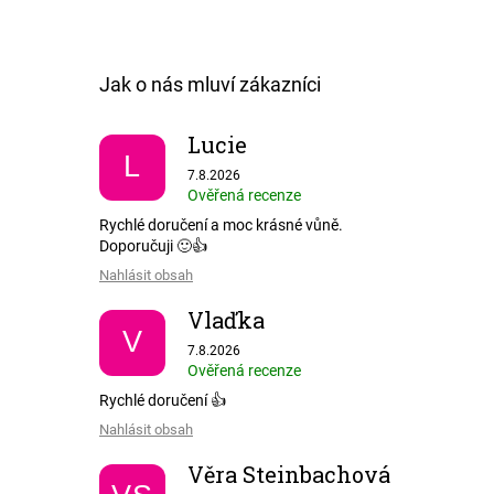
Lucie
L
Hodnocení obchodu je 5 z 5 hvězdiček.
7.8.2026
Ověřená recenze
Rychlé doručení a moc krásné vůně.
Doporučuji 🙂👍
Nahlásit obsah
Vlaďka
V
Hodnocení obchodu je 5 z 5 hvězdiček.
7.8.2026
Ověřená recenze
Rychlé doručení 👍
Nahlásit obsah
Věra Steinbachová