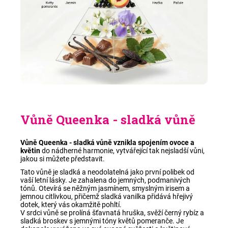
Vůně Queenka - sladká vůně
Vůně Queenka - sladká vůně vznikla spojením ovoce a
květin
do nádherné harmonie, vytvářející tak nejsladší vůni,
jakou si můžete představit.
Tato vůně je sladká a neodolatelná jako první polibek od
vaší letní lásky. Je zahalena do jemných, podmanivých
tónů. Otevírá se něžným jasmínem, smyslným irisem a
jemnou citlivkou, přičemž sladká vanilka přidává hřejivý
dotek, který vás okamžitě pohltí.
V srdci vůně se prolíná šťavnatá hruška, svěží černý rybíz a
sladká broskev s jemnými tóny květů pomeranče. Je