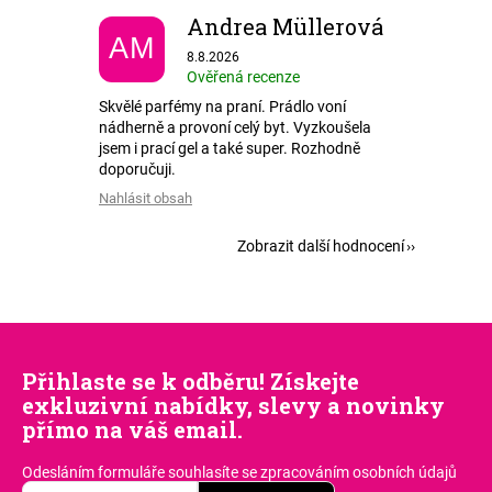
Andrea Müllerová
AM
Hodnocení obchodu je 5 z 5 hvězdiček.
8.8.2026
Ověřená recenze
Skvělé parfémy na praní. Prádlo voní
nádherně a provoní celý byt. Vyzkoušela
jsem i prací gel a také super. Rozhodně
doporučuji.
Nahlásit obsah
Zobrazit další hodnocení
Přihlaste se k odběru! Získejte
exkluzivní nabídky, slevy a novinky
přímo na váš email.
Odesláním formuláře souhlasíte
se zpracováním osobních údajů