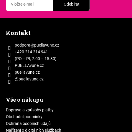
Odebírat
Z
á
Kontakt
p
a
podpora
@
puellavune.cz
t
+420 214 214 941
í
(PO – PI, 7.00 – 15.30)
PUELLAvune.cz
puellavune.cz
@puellavune.cz
Vše o nákupu
Doprava a způsoby platby
Obchodní podmínky
Ochrana osobních údajů
Nařízení o digitálních službách