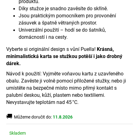
č
produktu.
u
Díky stužce je snadno zavěsíte do skříně.
j
Jsou praktickým pomocníkem pro provonění
e
zásuvek a špatně větraných prostor.
m
Univerzální použití – hodí se do šatníků,
e
domácností i na cesty.
Vyberte si originální design s vůní Puella!
Krásná,
minimalistická karta se stužkou potěší i jako drobný
dárek.
Návod k použití: Vyjměte voňavou kartu z uzavřeného
obalu. Zavěste ji volně pomocí přiložené stužky, nebo ji
umístěte na bezpečné místo mimo přímý kontakt s
palubní deskou, kůží, plastem nebo textiliemi.
Nevystavujte teplotám nad 45 °C.
🚚
Můžeme doručit do:
11.8.2026
Skladem