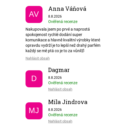
Anna Váňová
AV
Hodnocení obchodu je 5 z 5 hvězdiček.
8.8.2026
Ověřená recenze
Nakupovala jsem po prvé a naprostá
spokojenost rychlé dodání super
komunikace a hlavně kvalitní výrobky které
opravdu vydrží je to lepší než drahý parfém
každý se mě ptá co je to za vůní🤣
Nahlásit obsah
Dagmar
Hodnocení obchodu je 5 z 5 hvězdiček.
D
8.8.2026
Ověřená recenze
Nahlásit obsah
Míla Jindrova
Hodnocení obchodu je 5 z 5 hvězdiček.
MJ
8.8.2026
Ověřená recenze
Nahlásit obsah