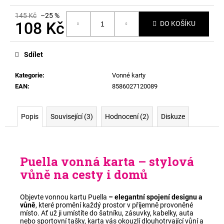
145 Kč
–25 %
108 Kč
DO KOŠÍKU
Měrná
cena:
Sdílet
Kategorie
:
Vonné karty
EAN
:
8586027120089
Popis
Související (3)
Hodnocení (2)
Diskuze
Puella vonná karta – stylová
vůně na cesty i domů
Objevte vonnou kartu Puella
– elegantní spojení designu a
vůně
, které promění každý prostor v příjemně provoněné
místo. Ať už ji umístíte do šatníku, zásuvky, kabelky, auta
nebo sportovní tašky, karta vás okouzlí dlouhotrvající vůní a