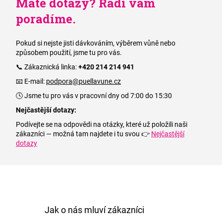
Máte dotazy? Rádi vám
poradíme.
Pokud si nejste jisti dávkováním, výběrem vůně nebo
způsobem použití, jsme tu pro vás.
📞 Zákaznická linka:
+420 214 214 941
📧 E-mail:
podpora@puellavune.cz
🕓 Jsme tu pro vás v pracovní dny od 7:00 do 15:30
Nejčastější dotazy:
Podívejte se na odpovědi na otázky, které už položili naši
zákazníci — možná tam najdete i tu svou 👉
Nejčastější
dotazy