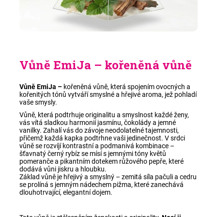
Vůně EmiJa –
kořeněná vůně
Vůně EmiJa –
kořeněná vůně, která spojením ovocných a
kořenitých tónů vytváří smyslné a hřejivé aroma, jež pohladí
vaše smysly.
Vůně, která podtrhuje originalitu a smyslnost každé ženy,
vás vítá sladkou harmonií jasmínu, čokolády a jemné
vanilky. Zahalí vás do závoje neodolatelné tajemnosti,
přičemž každá kapka podtrhne vaši jedinečnost. V srdci
vůně se rozvíjí kontrastní a podmanivá kombinace –
šťavnatý černý rybíz se mísí s jemnými tóny květů
pomeranče a pikantním dotekem růžového pepře, které
dodává vůni jiskru a hloubku.
Základ vůně je hřejivý a smyslný – zemitá síla pačuli a cedru
se prolíná s jemným nádechem pižma, které zanechává
dlouhotrvající, elegantní dojem.