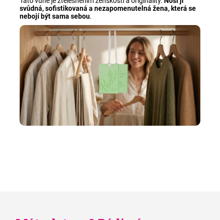
Tato vůně je ztělesněním ženskosti a originality.
Nosí ji
svůdná, sofistikovaná a nezapomenutelná žena, která se
nebojí být sama sebou
.