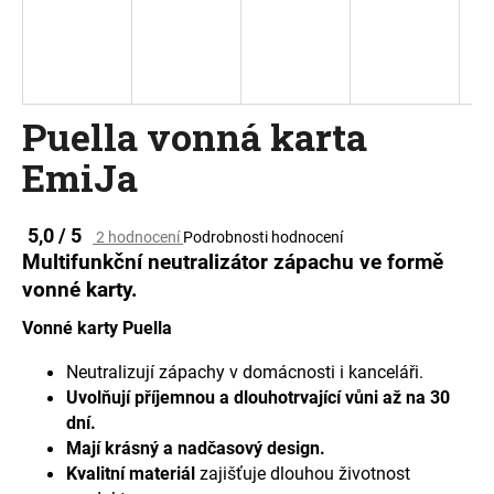
a
j
í
t
Puella vonná karta
?
EmiJa
Průměrné
5,0 / 5
2 hodnocení
Podrobnosti hodnocení
hodnocení
HLEDAT
Multifunkční neutralizátor zápachu ve formě
produktu
vonné karty.
je
5,0
Vonné karty Puella
z
D
5
Neutralizují zápachy v domácnosti i kanceláři.
o
hvězdiček.
p
Uvolňují příjemnou a dlouhotrvající vůni až na 30
o
dní.
r
Mají krásný a nadčasový design.
u
Kvalitní materiál
zajišťuje dlouhou životnost