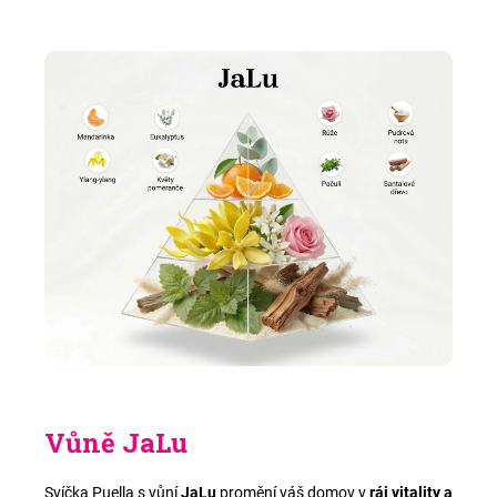
Vůně JaLu
Svíčka Puella s vůní
JaLu
promění váš domov v
ráj vitality a