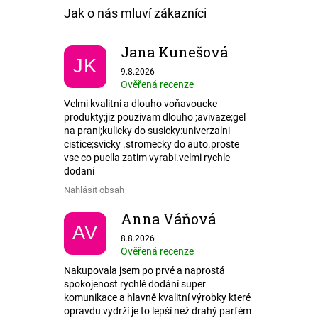
Jana Kunešová
JK
Hodnocení obchodu je 5 z 5 hvězdiček.
9.8.2026
Ověřená recenze
Velmi kvalitni a dlouho voňavoucke
produkty;jiz pouzivam dlouho ;avivaze;gel
na prani;kulicky do susicky:univerzalni
cistice;svicky .stromecky do auto.proste
vse co puella zatim vyrabi.velmi rychle
dodani
Nahlásit obsah
Anna Váňová
AV
Hodnocení obchodu je 5 z 5 hvězdiček.
8.8.2026
Ověřená recenze
Nakupovala jsem po prvé a naprostá
spokojenost rychlé dodání super
komunikace a hlavně kvalitní výrobky které
opravdu vydrží je to lepší než drahý parfém