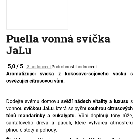
a
j
í
t
Puella vonná svíčka
?
JaLu
Průměrné
5,0 / 5
3 hodnocení
Podrobnosti hodnocení
hodnocení
HLEDAT
Aromatizující svíčka z kokosovo-sójového vosku s
produktu
osvěžující citrusovou vůní.
je
5,0
z
D
5
Dodejte svému domovu
svěží
nádech vitality a luxusu
s
o
hvězdiček.
vonnou
svíčkou
JaLu
, která se pyšní
souhrou citrusových
p
tónů mandarinky a eukalyptu.
Vůni doplňují tóny růže,
o
santalového dřeva a pačuli, které vytvářejí atmosféru
r
plnou čistoty a pohody.
u