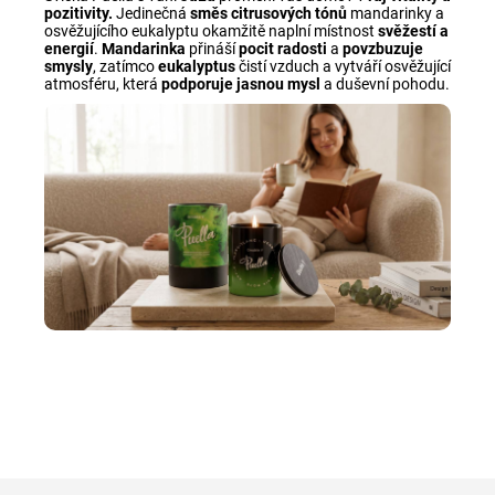
pozitivity.
Jedinečná
směs
citrusových
tónů
mandarinky a
osvěžujícího eukalyptu okamžitě naplní místnost
svěžestí
a
energií
.
Mandarinka
přináší
pocit
radosti
a
povzbuzuje
smysly
, zatímco
eukalyptus
čistí vzduch a vytváří osvěžující
atmosféru, která
podporuje
jasnou
mysl
a duševní pohodu.