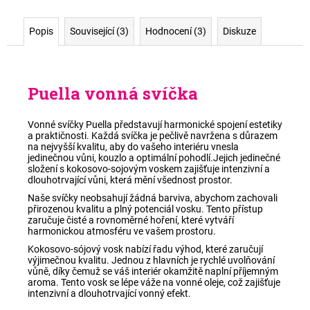
Popis
Související (3)
Hodnocení (3)
Diskuze
Puella vonná svíčka
Vonné svíčky Puella představují harmonické spojení estetiky
a praktičnosti.
Každá svíčka je pečlivě navržena s důrazem
na nejvyšší kvalitu, aby do vašeho interiéru vnesla
jedinečnou vůni, kouzlo a optimální pohodlí.Jejich jedinečné
složení s kokosovo-sojovým voskem
zajišťuje intenzivní a
dlouhotrvající vůni, která
mění všednost prostor
.
Naše svíčky neobsahují žádná barviva, abychom zachovali
přirozenou kvalitu a plný potenciál vosku. Tento přístup
zaručuje čisté a rovnoměrné hoření, které vytváří
harmonickou atmosféru ve vašem prostoru.
Kokosovo-sójový vosk nabízí řadu výhod, které zaručují
výjimečnou kvalitu. Jednou z hlavních je rychlé uvolňování
vůně, díky čemuž se váš interiér okamžitě naplní příjemným
aroma. Tento vosk se lépe váže na vonné oleje, což zajišťuje
intenzivní a dlouhotrvající vonný efekt.