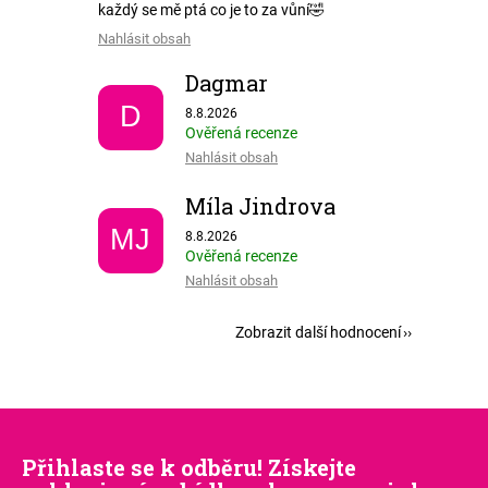
každý se mě ptá co je to za vůní🤣
Nahlásit obsah
Dagmar
Hodnocení obchodu je 5 z 5 hvězdiček.
D
8.8.2026
Ověřená recenze
Nahlásit obsah
Míla Jindrova
Hodnocení obchodu je 5 z 5 hvězdiček.
MJ
8.8.2026
Ověřená recenze
Nahlásit obsah
Zobrazit další hodnocení
Přihlaste se k odběru! Získejte