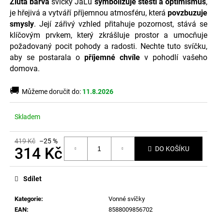
č
Žlutá
barva
svíčky JaLu
symbolizuje
štěstí
a optimismus
,
u
je hřejivá a vytváří příjemnou atmosféru, která
povzbuzuje
j
smysly
. Její zářivý vzhled přitahuje pozornost, stává se
e
klíčovým prvkem, který zkrášluje prostor a umocňuje
m
požadovaný pocit pohody a radosti. Nechte tuto svíčku,
e
aby se postarala o
příjemné
chvíle
v pohodlí vašeho
domova.
🚚
Můžeme doručit do:
11.8.2026
Skladem
419 Kč
–25 %
314 Kč
DO KOŠÍKU
Měrná
cena:
Sdílet
Kategorie
:
Vonné svíčky
EAN
:
8588009856702