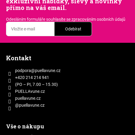
exkluzivní nabídky, slevy a novinky
přímo na váš email.
Odesláním formuláře souhlasíte
se zpracováním osobních údajů
Odebírat
Z
á
Kontakt
p
a
podpora
@
puellavune.cz
t
+420 214 214 941
í
(PO – PI, 7.00 – 15.30)
PUELLAvune.cz
puellavune.cz
@puellavune.cz
Vše o nákupu