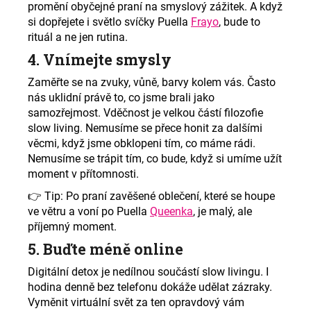
promění obyčejné praní na smyslový zážitek. A když
si dopřejete i světlo svíčky Puella
Frayo
, bude to
rituál a ne jen rutina.
4. Vnímejte smysly
Zaměřte se na zvuky, vůně, barvy kolem vás. Často
nás uklidní právě to, co jsme brali jako
samozřejmost. Vděčnost je velkou částí filozofie
slow living. Nemusíme se přece honit za dalšími
věcmi, když jsme obklopeni tím, co máme rádi.
Nemusíme se trápit tím, co bude, když si umíme užít
moment v přítomnosti.
👉
Tip: Po praní zavěšené oblečení, které se houpe
ve větru a voní po Puella
Queenka
, je malý, ale
příjemný moment.
5. Buďte méně online
Digitální detox je nedílnou součástí slow livingu. I
hodina denně bez telefonu dokáže udělat zázraky.
Vyměnit virtuální svět za ten opravdový vám