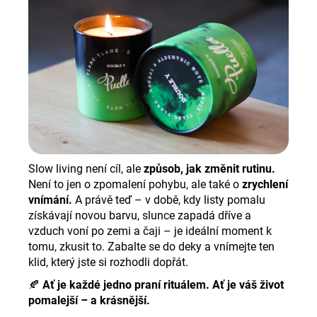
Slow living není cíl, ale
způsob, jak změnit rutinu.
Není to jen o zpomalení pohybu, ale také o
zrychlení
vnímání.
A právě teď – v době, kdy listy pomalu
získávají novou barvu, slunce zapadá dříve a
vzduch voní po zemi a čaji – je ideální moment k
tomu, zkusit to. Zabalte se do deky a vnímejte ten
klid, který jste si rozhodli dopřát.
🍂
Ať je každé jedno praní rituálem. Ať je váš život
pomalejší – a krásnější.