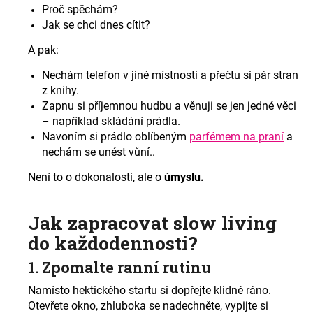
Proč spěchám?
Jak se chci dnes cítit?
A pak:
Nechám telefon v jiné místnosti a přečtu si pár stran
z knihy.
Zapnu si příjemnou hudbu a věnuji se jen jedné věci
– například skládání prádla.
Navoním si prádlo oblíbeným
parfémem na praní
a
nechám se unést vůní..
Není to o dokonalosti, ale o
úmyslu.
Jak zapracovat slow living
do každodennosti?
1. Zpomalte ranní rutinu
Namísto hektického startu si dopřejte klidné ráno.
Otevřete okno, zhluboka se nadechněte, vypijte si