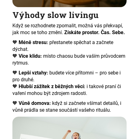
Výhody slow livingu
Když se rozhodnete zpomalit, možná vás překvapí,
jak moc se toho změní.
Získáte prostor. Čas. Sebe.
🧡
Méně stresu:
přestanete spěchat a začnete
dýchat.
🧡
Více klidu:
místo chaosu bude vaším průvodcem
rytmus.
🧡
Lepší vztahy:
budete více přítomni – pro sebe i
pro druhé.
🧡
Hlubší zážitek z běžných věcí:
i takové praní či
vaření mohou být zdrojem radosti.
🧡
Vůně domova:
když si začnete všímat detailů, i
vůně prádla se stane součástí vašeho rituálu.