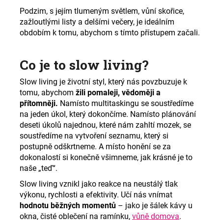
č
u
Podzim, s jejím tlumeným světlem, vůní skořice,
j
zažloutlými listy a delšími večery, je ideálním
e
obdobím k tomu, abychom s tímto přístupem začali.
m
e
Co je to slow living?
Slow living je životní styl, který nás povzbuzuje k
tomu, abychom
žili pomaleji, vědoměji a
přítomněji.
Namísto multitaskingu se soustředíme
na jeden úkol, který dokončíme. Namísto plánování
deseti úkolů najednou, které nám zahltí mozek, se
soustředíme na vytvoření seznamu, který si
postupně odškrtneme. A místo honění se za
dokonalostí si konečně všimneme, jak krásné je to
naše „teď“.
Slow living vznikl jako reakce na neustálý tlak
výkonu, rychlosti a efektivity. Učí nás vnímat
hodnotu běžných momentů
– jako je šálek kávy u
okna, čisté oblečení na ramínku,
vůně domova
.