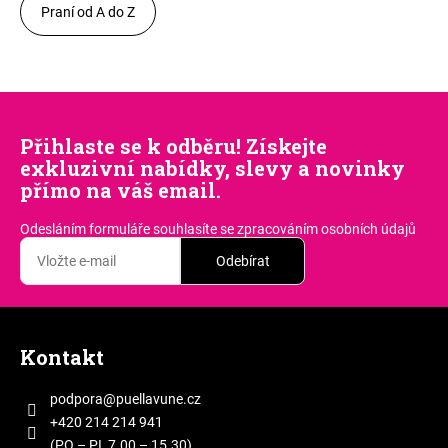
Praní od A do Z
Přihlaste se k odběru! Získejte
exkluzivní nabídky, slevy a novinky
přímo na váš email.
Odesláním formuláře souhlasíte
se zpracováním osobních údajů
Odebírat
Z
á
Kontakt
p
a
podpora
@
puellavune.cz
t
+420 214 214 941
(PO – PI, 7.00 – 15.30)