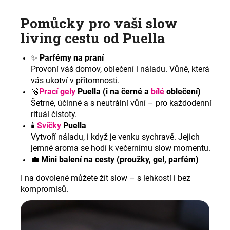
Pomůcky pro vaši slow
living cestu od Puella
✨
Parfémy na praní
Provoní váš domov, oblečení i náladu. Vůně, která
vás ukotví v přítomnosti.
🫧
Prací gely
Puella (i na
černé
a
bílé
oblečení)
Šetrné, účinné a s neutrální vůní – pro každodenní
rituál čistoty.
🕯️
Svíčky
Puella
Vytvoří náladu, i když je venku sychravě. Jejich
jemné aroma se hodí k večernímu slow momentu.
💼
Mini balení na cesty (proužky, gel, parfém)
I na dovolené můžete žít slow – s lehkostí i bez
kompromisů.