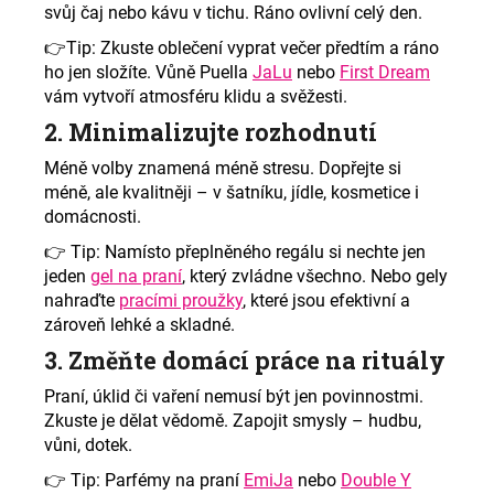
svůj čaj nebo kávu v tichu. Ráno ovlivní celý den.
👉
Tip: Zkuste oblečení vyprat večer předtím a ráno
ho jen složíte. Vůně Puella
JaLu
nebo
First Dream
vám vytvoří atmosféru klidu a svěžesti.
2. Minimalizujte rozhodnutí
Méně volby znamená méně stresu. Dopřejte si
méně, ale kvalitněji – v šatníku, jídle, kosmetice i
domácnosti.
👉
Tip: Namísto přeplněného regálu si nechte jen
jeden
gel na praní
, který zvládne všechno. Nebo gely
nahraďte
pracími proužky
, které jsou efektivní a
zároveň lehké a skladné.
3. Změňte domácí práce na rituály
Praní, úklid či vaření nemusí být jen povinnostmi.
Zkuste je dělat vědomě. Zapojit smysly – hudbu,
vůni, dotek.
👉
Tip: Parfémy na praní
EmiJa
nebo
Double Y