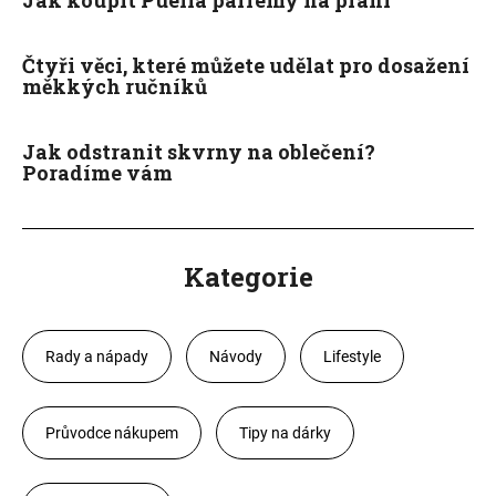
Jak koupit Puella parfémy na praní
Čtyři věci, které můžete udělat pro dosažení
měkkých ručníků
Jak odstranit skvrny na oblečení?
Poradíme vám
Kategorie
Rady a nápady
Návody
Lifestyle
Průvodce nákupem
Tipy na dárky