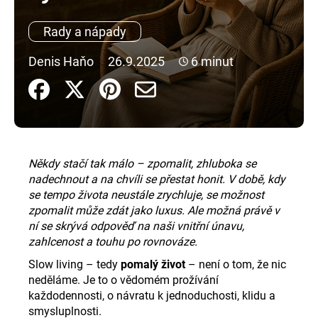
a
Rady a nápady
j
í
Denis Haňo
26.9.2025
6 minut
t
?
Někdy stačí tak málo – zpomalit, zhluboka se
HLEDAT
nadechnout a na chvíli se přestat honit. V době, kdy
se tempo života neustále zrychluje, se možnost
zpomalit může zdát jako luxus. Ale možná právě v
D
ní se skrývá odpověď na naši vnitřní únavu,
o
zahlcenost a touhu po rovnováze.
p
Slow living – tedy
pomalý život
– není o tom, že nic
o
neděláme. Je to o vědomém prožívání
r
každodennosti, o návratu k jednoduchosti, klidu a
u
smysluplnosti.