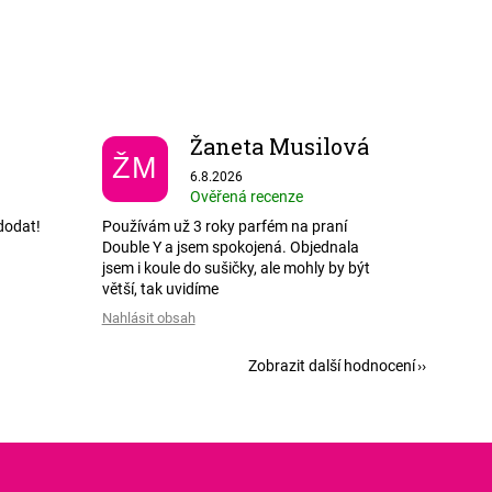
Žaneta Musilová
ŽM
 5 z 5 hvězdiček.
Hodnocení obchodu je 5 z 5 hvězdiček.
6.8.2026
Ověřená recenze
dodat!
Používám už 3 roky parfém na praní
Double Y a jsem spokojená. Objednala
jsem i koule do sušičky, ale mohly by být
větší, tak uvidíme
Nahlásit obsah
Zobrazit další hodnocení