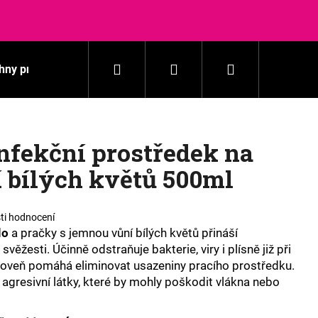
Hledat
Přihlášení
Nákupní
hny produkty
Praní
Domácnost
Kosmetika
košík
nfekční prostředek na
í bílých květů 500ml
ti hodnocení
lo
a pračky s jemnou vůní bílých květů přináší
 svěžesti. Účinně odstraňuje bakterie, viry i plísně již při
ároveň pomáhá eliminovat usazeniny pracího prostředku.
 agresivní látky, které by mohly poškodit vlákna nebo