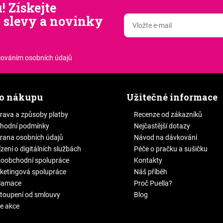
! Získejte
 slevy a novinky
cováním osobních údajů
 o nákupu
Užitečné informace
rava a způsoby platby
Recenze od zákazníků
hodní podmínky
Nejčastější dotazy
rana osobních údajů
Návod na dávkování
zení o digitálních službách
Péče o pračku a sušičku
koobchodní spolupráce
Kontakty
ketingová spolupráce
Náš příběh
lamace
Proč Puella?
toupení od smlouvy
Blog
e akce