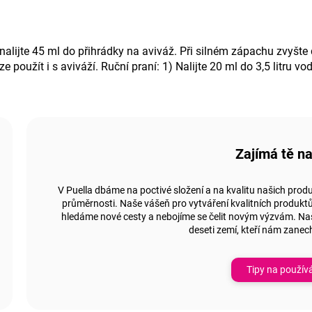
nalijte 45 ml do přihrádky na aviváž. Při silném zápachu zvyšte
oužít i s aviváží. Ruční praní: 1) Nalijte 20 ml do 3,5 litru vod
Zajímá tě n
V Puella dbáme na poctivé složení a na kvalitu našich produk
průměrnosti. Naše vášeň pro vytváření kvalitních produkt
hledáme nové cesty a nebojíme se čelit novým výzvám. Naš
deseti zemí, kteří nám zanech
Tipy na použív