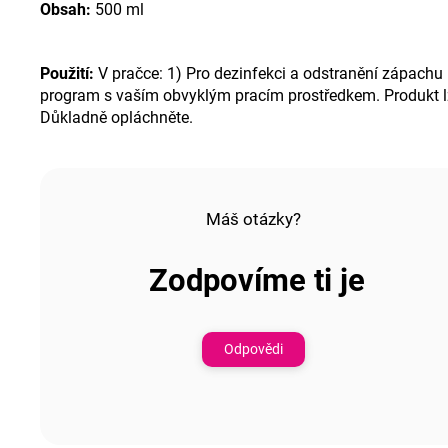
Obsah:
500 ml
Použití:
V pračce: 1) Pro dezinfekci a odstranění zápachu 
program s vaším obvyklým pracím prostředkem. Produkt lze p
Důkladně opláchněte.
Máš otázky?
Zodpovíme ti je
Odpovědi