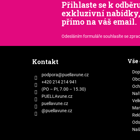
Přihlaste se k odběru
exkluzivní nabídky,
přímo na váš email.
Odesláním formuláře souhlasíte
se zpra
Z
á
Vše
Kontakt
p
a
Dop
podpora
@
puellavune.cz
Obc
t
+420 214 214 941
Och
í
(PO – PI, 7.00 – 15.30)
Naří
PUELLAvune.cz
Vel
puellavune.cz
Mar
@puellavune.cz
Rek
Ods
Naš