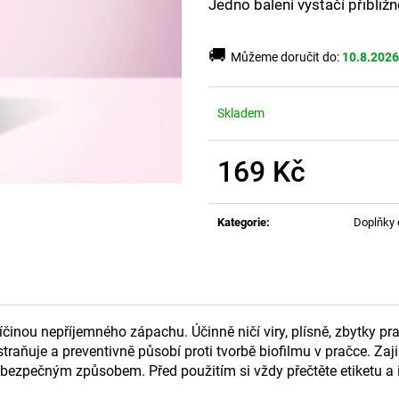
Jedno balení vystačí přibliž
🚚
Můžeme doručit do:
10.8.2026
Skladem
169 Kč
Měrná
cena:
Kategorie
:
Doplňky 
říčinou nepříjemného zápachu. Účinně ničí viry, plísně, zbytky p
raňuje a preventivně působí proti tvorbě biofilmu v pračce. Zaji
dy bezpečným způsobem. Před použitím si vždy přečtěte etiketu a