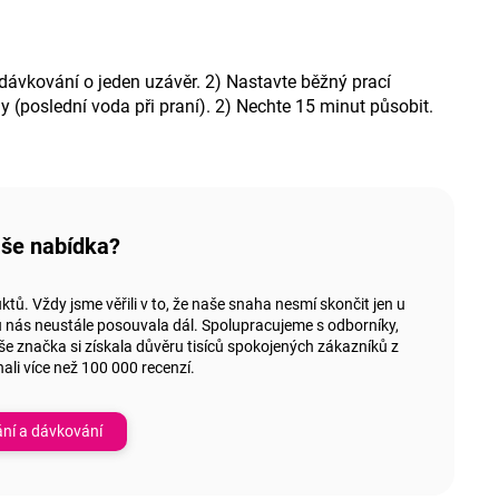
 dávkování o jeden uzávěr. 2) Nastavte běžný prací
y (poslední voda při praní). 2) Nechte 15 minut působit.
aše nabídka?
tů. Vždy jsme věřili v to, že naše snaha nesmí skončit jen u
ů nás neustále posouvala dál. Spolupracujeme s odborníky,
e značka si získala důvěru tisíců spokojených zákazníků z
ali více než 100 000 recenzí.
ání a dávkování