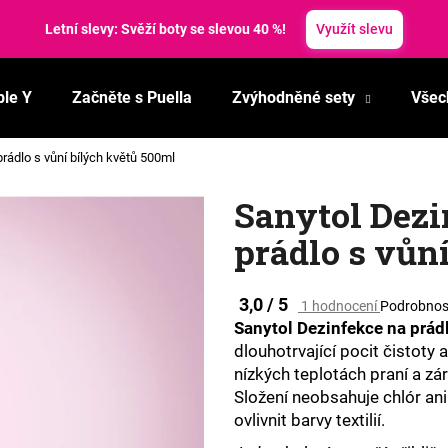
Letní slevy: Svěží boty se slevou 40 %!
Využít slevu
ble Y
Začněte s Puella
Zvýhodněné sety
Všec
Co potřebujete najít?
rádlo s vůní bílých květů 500ml
HLEDAT
Sanytol Dezi
prádlo s vůn
Doporučujeme
Průměrné
3,0 / 5
1 hodnocení
Podrobnos
hodnocení
Sanytol Dezinfekce na prád
produktu
dlouhotrvající pocit čistoty a
je
nízkých teplotách praní a z
3,0
Složení neobsahuje chlór ani
z
5
ovlivnit barvy textilií.
hvězdiček.