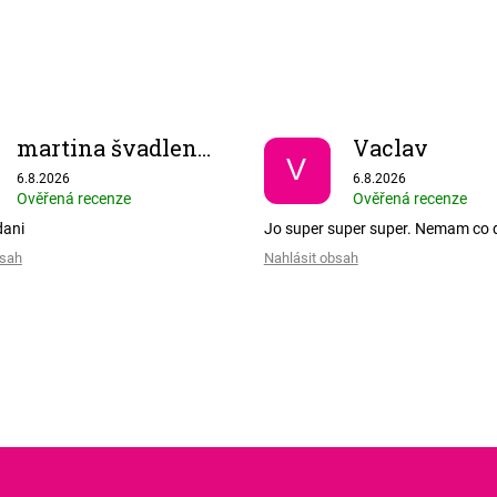
martina švadlenkova
Vaclav
V
Hodnocení obchodu je 5 z 5 hvězdiček.
Hodnocení obchodu je
6.8.2026
6.8.2026
Ověřená recenze
Ověřená recenze
dani
Jo super super super. Nemam co 
bsah
Nahlásit obsah