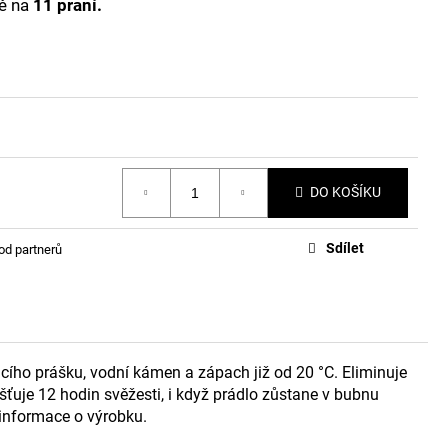
ně na
11 praní.
DO KOŠÍKU
Sdílet
od partnerů
racího prášku, vodní kámen a zápach již od 20 °C. Eliminuje
šťuje 12 hodin svěžesti, i když prádlo zůstane v bubnu
 informace o výrobku.