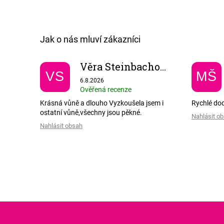
Věra Steinbachová
VS
MŠ
Hodnocení obchodu je 5 z 5 hvězdiček.
6.8.2026
Ověřená recenze
Krásná vůně a dlouho Vyzkoušela jsem i
Rychlé do
ostatní vůně,všechny jsou pěkné.
Nahlásit o
Nahlásit obsah