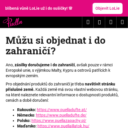
K
Přejít
na
líbená vůně LoLie už i do sušičky! 🌸
Objevit LoLie
o
obsah
Zpět
Zpět
š
Hledat
Nákup
M
Přihlášení
í
C
k
košík
Můžu si objednat i do
o
p
zahraničí?
o
t
Ano,
zásilky doručujeme i do zahraničí
, avšak pouze v rámci
ř
Evropské unie, s výjimkou Malty, Kypru a ostrovů patřících k
e
evropským zemím.
b
Pro objednání produktů do zahraničí je třeba
navštívit stránku
u
příslušné země.
Každá země má svou vlastní webovou stránku,
na které naleznete relevantní informace o dostupnosti produktů,
j
cenách a době doručení
:
e
Rakousko:
https://www.puelladufte.at/
t
Německo
:
https://www.puelladufte.de/
e
Polsko
:
https://www.puellazapachy.pl/
n
Maďarsko
:
https://www.puellaillatok.hu/