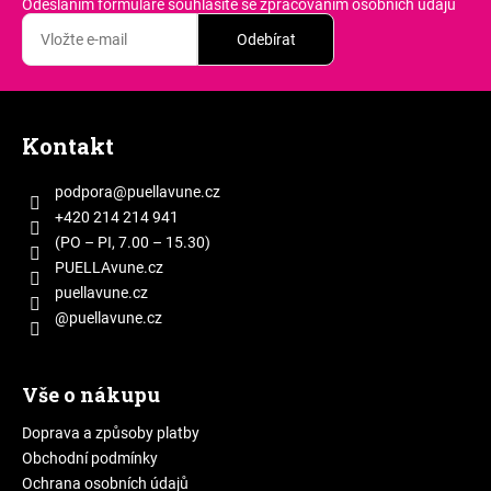
č
Odesláním formuláře souhlasíte
se zpracováním osobních údajů
u
Odebírat
j
e
m
Z
e
á
Kontakt
p
a
podpora
@
puellavune.cz
t
+420 214 214 941
í
(PO – PI, 7.00 – 15.30)
PUELLAvune.cz
puellavune.cz
@puellavune.cz
Vše o nákupu
Doprava a způsoby platby
Obchodní podmínky
Ochrana osobních údajů