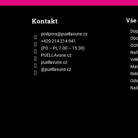
Z
á
Vše
Kontakt
p
a
Dop
podpora
@
puellavune.cz
Obc
t
+420 214 214 941
Och
í
(PO – PI, 7.00 – 15.30)
Naří
PUELLAvune.cz
Vel
puellavune.cz
Mar
@puellavune.cz
Rek
Ods
Naš