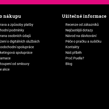
 o nákupu
Užitečné informace
rava a způsoby platby
Recenze od zákazníků
hodní podmínky
Nejčastější dotazy
rana osobních údajů
Návod na dávkování
zení o digitálních službách
Péče o pračku a sušičku
koobchodní spolupráce
Kontakty
ketingová spolupráce
Náš příběh
lamace
Proč Puella?
toupení od smlouvy
Blog
e akce