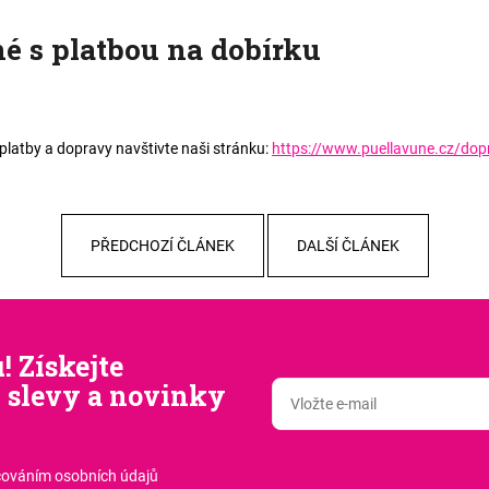
é s platbou na dobírku
platby a dopravy navštivte naši stránku:
https://www.puellavune.cz/dop
PŘEDCHOZÍ ČLÁNEK
DALŠÍ ČLÁNEK
! Získejte
 slevy a novinky
cováním osobních údajů