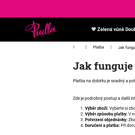
K
Přejít
na
o
obsah
Zpět
Zpět
š
do
do
í
💚 Zelená vůně Dou
k
obchodu
obchodu
Domů
Platba
Jak fungu
Jak funguje 
Platba na dobírku je snadný a po
Zde je podrobný postup a další i
Výběr zboží
:
Vyberte si zbo
Výběr způsobu platby
:
V n
Potvrzení objednávky
:
Zko
Doručení a platba
:
Při dor