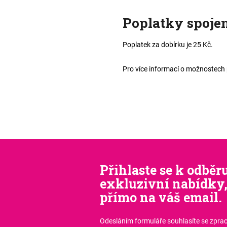
Poplatky spojen
Poplatek za dobírku je
25 Kč.
Pro více informací o možnostech 
Přihlaste se k odběru
exkluzivní nabídky,
přímo na váš email.
Odesláním formuláře souhlasíte
se zpra