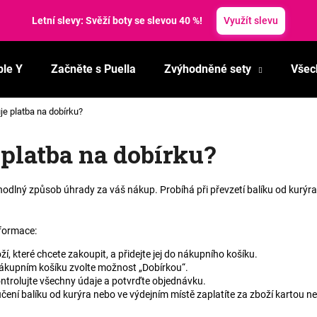
Letní slevy: Svěží boty se slevou 40 %!
Využít slevu
ble Y
Začněte s Puella
Zvýhodněné sety
Všec
Co potřebujete najít?
je platba na dobírku?
HLEDAT
platba na dobírku?
hodlný způsob úhrady za váš nákup. Probíhá při převzetí balíku od kurýra
Doporučujeme
nformace
:
ží, které chcete zakoupit, a přidejte jej do nákupního košíku.
ákupním košíku zvolte možnost „Dobírkou“.
ntrolujte všechny údaje a potvrďte objednávku.
učení balíku od kurýra nebo ve výdejním místě zaplatíte za zboží kartou n