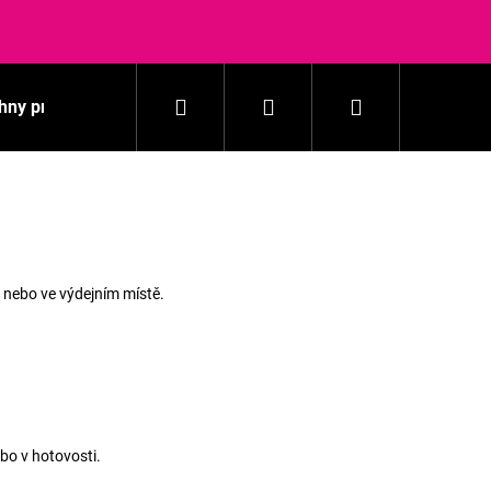
Hledat
Přihlášení
Nákupní
hny produkty
Praní
Domácnost
Kosmetika
košík
 nebo ve výdejním místě.
ebo v hotovosti.