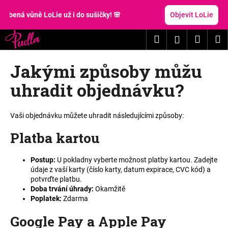
K
Přejít
na
ená vůně LoLie už i do sušičky! 🌸
Objevit LoLie
o
obsah
Zpět
Zpět
š
Hledat
Nákup
M
Přihlášení
í
C
k
košík
Jakými způsoby můžu
o
p
uhradit objednávku?
o
t
Vaši objednávku můžete uhradit následujícími způsoby
:
ř
e
Platba karto
u
b
u
Postup:
U pokladny vyberte možnost platby kartou. Zadejte
údaje z vaší karty (číslo karty, datum expirace, CVC kód) a
j
potvrďte platbu.
e
Doba trvání úhrady
:
Okamžitě
t
Poplatek
:
Zdarma
e
Google Pay a Apple Pay
n