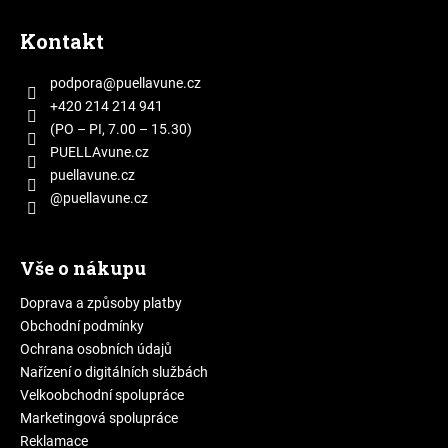
Z
á
Kontakt
p
a
podpora
@
puellavune.cz
t
+420 214 214 941
í
(PO – PI, 7.00 – 15.30)
PUELLAvune.cz
puellavune.cz
@puellavune.cz
Vše o nákupu
Doprava a způsoby platby
Obchodní podmínky
Ochrana osobních údajů
Nařízení o digitálních službách
Velkoobchodní spolupráce
Marketingová spolupráce
Reklamace