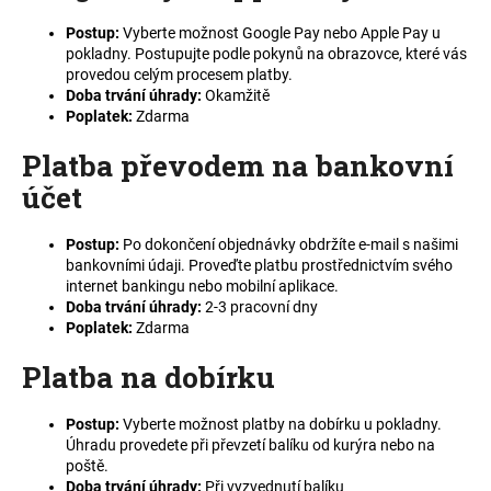
a
Postup:
Vyberte možnost Google Pay nebo Apple Pay u
j
pokladny. Postupujte podle pokynů na obrazovce, které vás
provedou celým procesem platby.
í
Doba trvání úhrady
:
Okamžitě
t
Poplatek
:
Zdarma
?
Platba převodem na bankovní
účet
Postup:
Po dokončení objednávky obdržíte e-mail s našimi
HLEDAT
bankovními údaji. Proveďte platbu prostřednictvím svého
internet bankingu nebo mobilní aplikace.
Doba trvání úhrady
:
2-3 pracovní dny
Poplatek
:
Zdarma
D
Platba na dobírku
o
p
o
Postup:
Vyberte možnost platby na dobírku u pokladny.
r
Úhradu provedete při převzetí balíku od kurýra nebo na
u
poště.
Doba trvání úhrady
:
Při vyzvednutí balíku