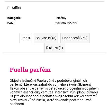
č
Měrná
u
cena:
Sdílet
j
e
Kategorie
:
Parfémy
m
EAN
:
8588009856313
e
Popis
Související (3)
Hodnocení (269)
Diskuze (1)
Puella parfém
Objevte jedinečné Puella vůně v podobě originálních
parfémů, které vás zahalí do vonného závoje. Skleněný
flakon obsahuje parfém s
pětadvacetiprocentním obsahem
vonných esencí
, díky čemuž si intenzivní vůni plnou půvabu
užijete dlouhodobě. Obohaťte svoji osobní kolekci parfémů
o
exkluzivní vůně Puella
, které dokonale podtrhnou vaši
osobnost.