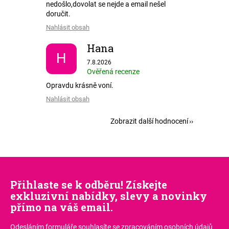
nedošlo,dovolat se nejde a email nešel
doručit.
Nahlásit obsah
Hana
H
Hodnocení obchodu je 5 z 5 hvězdiček.
7.8.2026
Ověřená recenze
Opravdu krásně voní.
Nahlásit obsah
Zobrazit další hodnocení
Přihlaste se k odběru! Získejte
exkluzivní nabídky, slevy a novinky
přímo na váš email.
Odesláním formuláře souhlasíte
se zpracováním osobních údajů