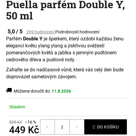
Puella parfém Double Y,
a
50 ml
j
í
t
Průměrné
5,0 / 5
269 hodnocení
Podrobnosti hodnocení
hodnocení
?
Parfém
Double Y
je šperkem, který ozdobí každou ženu
produktu
elegancí květu ylang ylang a jiskřivou svěžestí
je
pomerančových květů a jablka s jemným podtónem
5,0
z
cedrového dřeva a pudrové noty.
5
Zahalte se do nadčasové vůně, která vás celý den bude
HLEDAT
hvězdiček.
doprovázet sametovým závojem.
🚚
Můžeme doručit do:
11.8.2026
D
o
Skladem
p
o
539 Kč
–16 %
r
449 Kč
DO KOŠÍKU
u