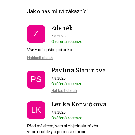
Zdeněk
Z
Hodnocení obchodu je 5 z 5 hvězdiček.
7.8.2026
Ověřená recenze
Vše v nejlepším pořádku
Nahlásit obsah
Pavlína Slaninová
Hodnocení obchodu je 5 z 5 hvězdiček.
PS
7.8.2026
Ověřená recenze
Nahlásit obsah
Lenka Konvičková
LK
Hodnocení obchodu je 1 z 5 hvězdiček.
7.8.2026
Ověřená recenze
Před měsícem,jsem si objednala závěs
vůně double y a po měsíci mi nic