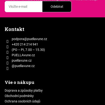
Odebírat
Z
á
Kontakt
p
a
podpora
@
puellavune.cz
t
+420 214 214 941
í
(PO – PI, 7.00 – 15.30)
PUELLAvune.cz
puellavune.cz
@puellavune.cz
Vše o nákupu
Doprava a způsoby platby
Obchodní podmínky
Ochrana osobních údajů