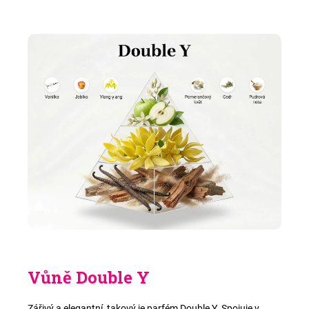
Vůně Double Y
Zářivý a elegantní, takový je parfém Double Y. Spojuje v