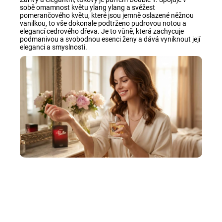
sobě omamnost květu ylang ylang a svěžest
pomerančového květu, které jsou jemně oslazené něžnou
vanilkou, to vše dokonale podtrženo pudrovou notou a
elegancí cedrového dřeva. Je to vůně, která zachycuje
podmanivou a svobodnou esenci ženy a dává vyniknout její
eleganci a smyslnosti.